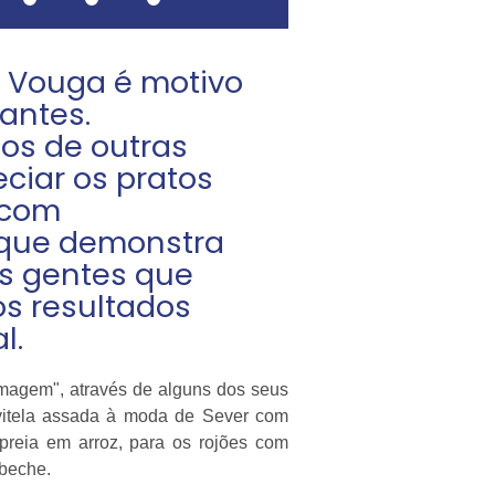
 Vouga é motivo
antes.
os de outras
ciar os pratos
 com
o que demonstra
s gentes que
os resultados
l.
magem", através de alguns dos seus
 vitela assada à moda de Sever com
mpreia em arroz, para os rojões com
abeche.