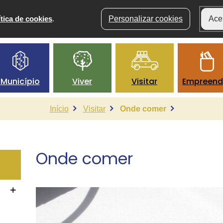
ítica de cookies
.
Personalizar cookies
Acei
Município
Viver
Visitar
Empreend
Início
Visitar
Onde comer
Onde comer