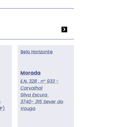
Belo Horizonte
E.N. 328 , nº 933 -
Carvalhal
Silva Escura
o
3740- 315 Sever do
P)
Vouga