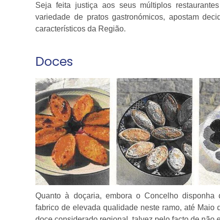
Seja feita justiça aos seus múltiplos restaurant
variedade de pratos gastronómicos, apostam deci
característicos da Região.
Doces
Quanto à doçaria, embora o Concelho disponha 
fabrico de elevada qualidade neste ramo, até Mai
doce considerado regional, talvez pelo facto de não e