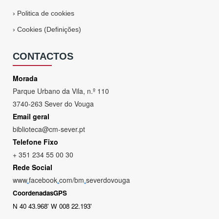
›
Politica de cookies
›
Cookies (Definições)
CONTACTOS
Morada
Parque Urbano da Vila, n.º 110
3740-263 Sever do Vouga
Email geral
biblioteca@cm-sever.pt
Telefone Fixo
+ 351 234 55 00 30
Rede Social
www
.
facebook
.
com/bm
.
severdovouga
CoordenadasGPS
N 40 43.968' W 008 22.193'