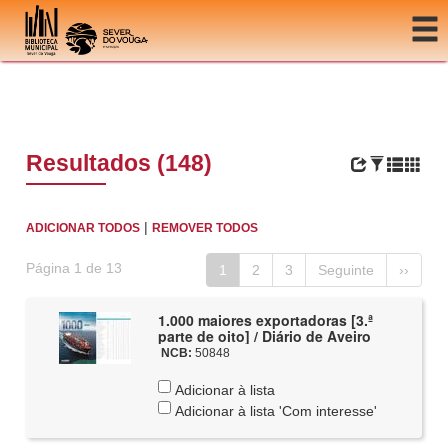
Ir para o conteúdo
Resultados (148)
|
ADICIONAR TODOS
REMOVER TODOS
Página 1 de 13
1
2
3
Seguinte
››
1.000 maiores exportadoras [3.ª
parte de oito] / Diário de Aveiro
NCB:
50848
Adicionar à lista
Adicionar à lista 'Com interesse'