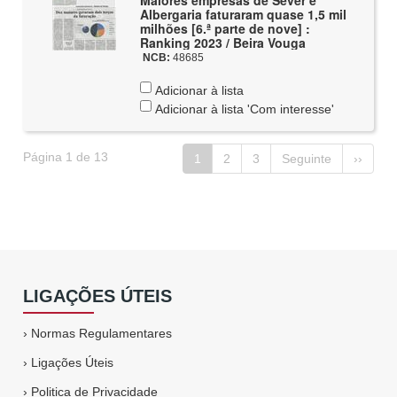
Maiores empresas de Sever e
Albergaria faturaram quase 1,5 mil
milhões [6.ª parte de nove] :
Ranking 2023 / Beira Vouga
NCB:
48685
Adicionar à lista
Adicionar à lista 'Com interesse'
Página 1 de 13
1
2
3
Seguinte
››
LIGAÇÕES ÚTEIS
›
Normas Regulamentares
›
Ligações Úteis
›
Politica de Privacidade