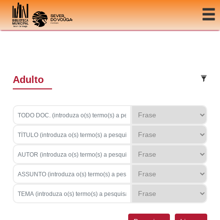
Ir para o conteúdo
Adulto