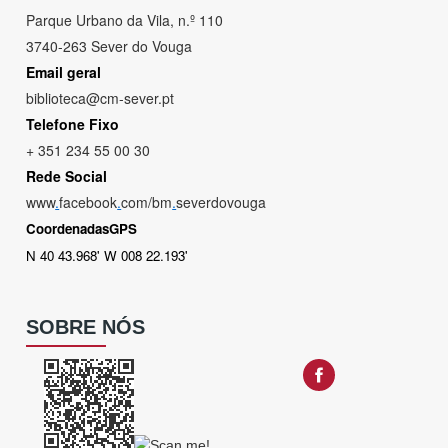
Parque Urbano da Vila, n.º 110
3740-263 Sever do Vouga
Email geral
biblioteca@cm-sever.pt
Telefone Fixo
+ 351 234 55 00 30
Rede Social
www
.
facebook
.
com/bm
.
severdovouga
CoordenadasGPS
N 40 43.968' W 008 22.193'
SOBRE NÓS