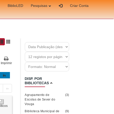
BiblioLED
Pesquisas
Criar Conta
Imprimir
DISP. POR
BIBLIOTECAS
››
Agrupamento de
(3)
Escolas de Sever do
Vouga
íticos
Biblioteca Municipal de
(9)