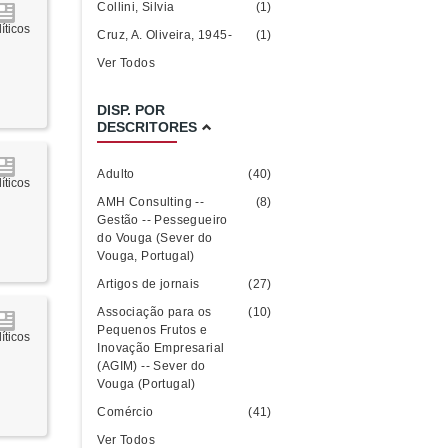
Collini, Silvia
(1)
íticos
Cruz, A. Oliveira, 1945-
(1)
Ver Todos
DISP. POR
DESCRITORES
Adulto
(40)
íticos
AMH Consulting --
(8)
Gestão -- Pessegueiro
do Vouga (Sever do
Vouga, Portugal)
Artigos de jornais
(27)
Associação para os
(10)
Pequenos Frutos e
íticos
Inovação Empresarial
(AGIM) -- Sever do
Vouga (Portugal)
Comércio
(41)
Ver Todos