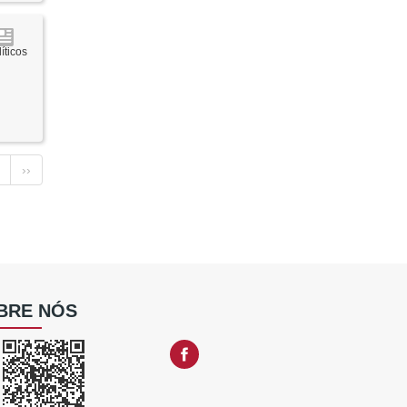
íticos
››
BRE NÓS