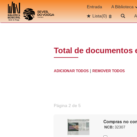
Ir para o conteúdo
Entrada
A Biblioteca
Lista
(0)
A
Total de documentos 
|
ADICIONAR TODOS
REMOVER TODOS
Página 2 de 5
Compras no comé
NCB:
32307