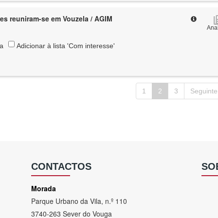
es reuniram-se em Vouzela / AGIM
Anal
ta
Adicionar à lista 'Com interesse'
1
2
3
Seguinte
CONTACTOS
SO
Morada
Parque Urbano da Vila, n.º 110
3740-263 Sever do Vouga