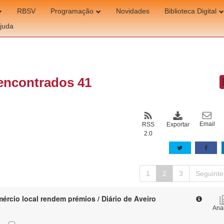
RBSV
Programação
Novidades
Biblioteca Digital
juda
encontrados 41
Email
Exportar
RSS
2.0
1
2
3
Seguinte
rcio local rendem prémios / Diário de Aveiro
Anal