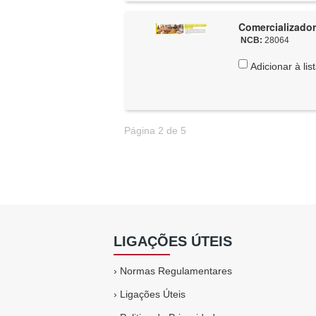
Comercializador
NCB:
28064
Adicionar à lis
Página 2 de 5
LIGAÇÕES ÚTEIS
›
Normas Regulamentares
›
Ligações Úteis