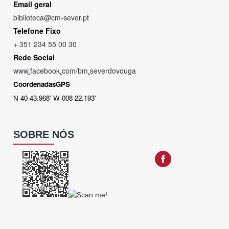
Email geral
biblioteca@cm-sever.pt
Telefone Fixo
+ 351 234 55 00 30
Rede Social
www
.
facebook
.
com/bm
.
severdovouga
CoordenadasGPS
N 40 43.968' W 008 22.193'
SOBRE NÓS