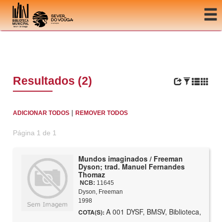
Ir para o conteúdo
Resultados (2)
|
ADICIONAR TODOS
REMOVER TODOS
Página 1 de 1
Mundos imaginados / Freeman
Dyson; trad. Manuel Fernandes
Thomaz
NCB:
11645
Dyson, Freeman
1998
A 001 DYSF, BMSV, Biblioteca,
COTA(S):