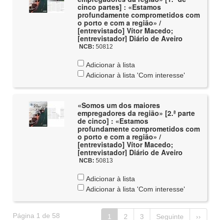
cinco partes] : «Estamos
profundamente comprometidos com
o porto e com a região» /
[entrevistado] Vítor Macedo;
[entrevistador] Diário de Aveiro
NCB:
50812
Adicionar à lista
Adicionar à lista 'Com interesse'
«Somos um dos maiores
empregadores da região» [2.ª parte
de cinco] : «Estamos
profundamente comprometidos com
o porto e com a região» /
[entrevistado] Vítor Macedo;
[entrevistador] Diário de Aveiro
NCB:
50813
Adicionar à lista
Adicionar à lista 'Com interesse'
Página 1 de 58
1
2
3
Seguinte
››