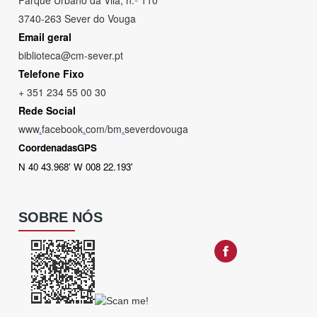
Parque Urbano da Vila, n.º 110
3740-263 Sever do Vouga
Email geral
biblioteca@cm-sever.pt
Telefone Fixo
+ 351 234 55 00 30
Rede Social
www
.
facebook
.
com/bm
.
severdovouga
CoordenadasGPS
N 40 43.968' W 008 22.193'
SOBRE NÓS