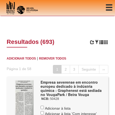
Ir para o conteúdo
Resultados (693)
|
ADICIONAR TODOS
REMOVER TODOS
Página 1 de 58
1
2
3
Seguinte
››
Empresa severense em encontro
europeu dedicado à indústria
química : Graphenest está sediada
no VougaPark / Beira Vouga
NCB:
50428
Adicionar à lista
Adicionar à lista 'Com interesse'