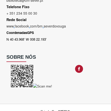
biblioteca@cm-sever.pt
Telefone Fixo
+ 351 234 55 00 30
Rede Social
www
.
facebook
.
com/bm
.
severdovouga
CoordenadasGPS
N 40 43.968' W 008 22.193'
SOBRE NÓS