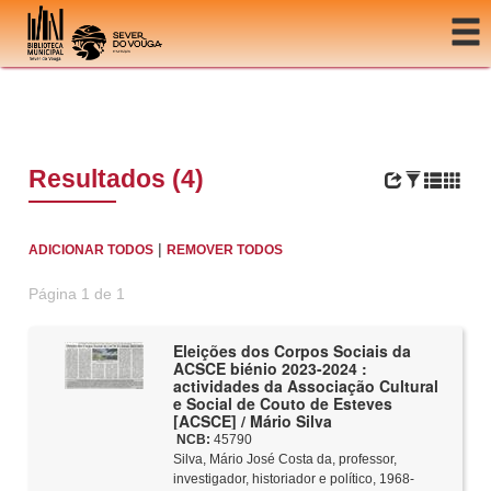
Ir para o conteúdo
Resultados (4)
|
ADICIONAR TODOS
REMOVER TODOS
Página 1 de 1
Eleições dos Corpos Sociais da
ACSCE biénio 2023-2024 :
actividades da Associação Cultural
e Social de Couto de Esteves
[ACSCE] / Mário Silva
NCB:
45790
Silva, Mário José Costa da, professor,
investigador, historiador e político, 1968-