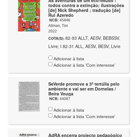
As aventuras de um eco-miúdo :
todos contra a extinção; ilustrações
[de] Nick Shepherd ; tradução [de]
Rui Azeredo
NCB:
45846
Allman, Tim
2022
82-93 ALLT, AESV, BEBSSV,
COTA(S):
Livre; I 82-31 ALL, AESV, BESV, Livre
Adicionar à lista
Adicionar à lista 'Com interesse'
SeVerde promove a 3ª tertúlia pelo
ambiente e vai ser em Dornelas /
Beira Vouga
NCB:
44087
Adicionar à lista
Adicionar à lista 'Com interesse'
AdRA encerra projecto pedagógico