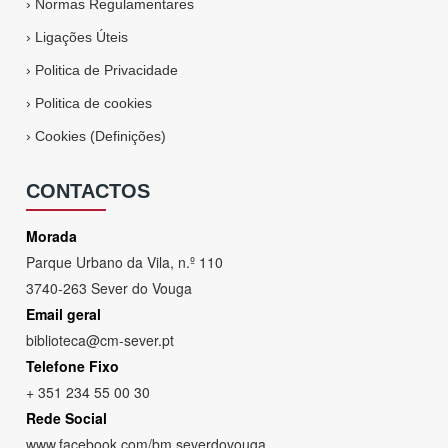
›
Normas Regulamentares
›
Ligações Úteis
›
Politica de Privacidade
›
Politica de cookies
›
Cookies (Definições)
CONTACTOS
Morada
Parque Urbano da Vila, n.º 110
3740-263 Sever do Vouga
Email geral
biblioteca@cm-sever.pt
Telefone Fixo
+ 351 234 55 00 30
Rede Social
www
.
facebook
.
com/bm
.
severdovouga