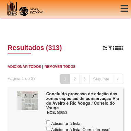
Ir para o conteúdo
Resultados (313)
|
ADICIONAR TODOS
REMOVER TODOS
Página 1 de 27
1
2
3
Seguinte
››
Concluído processo de criação das
zonas especiais de conservação Ria
de Aveiro e Rio Vouga / Correio do
Vouga
NCB:
50653
Adicionar à lista
Adicionar à lista 'Com interesse'