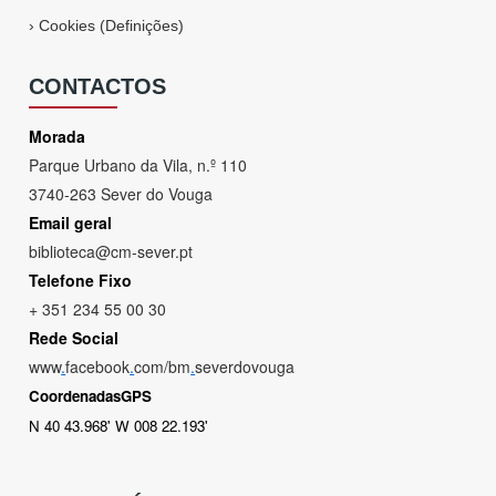
›
Cookies (Definições)
CONTACTOS
Morada
Parque Urbano da Vila, n.º 110
3740-263 Sever do Vouga
Email geral
biblioteca@cm-sever.pt
Telefone Fixo
+ 351 234 55 00 30
Rede Social
www
.
facebook
.
com/bm
.
severdovouga
CoordenadasGPS
N 40 43.968' W 008 22.193'