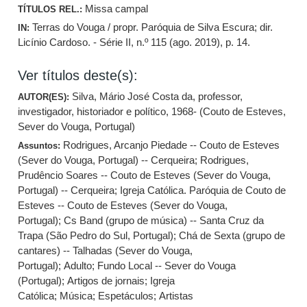
Missa campal
TÍTULOS REL.:
Terras do Vouga / propr. Paróquia de Silva Escura; dir.
IN:
Licínio Cardoso. - Série II, n.º 115 (ago. 2019), p. 14.
Ver títulos deste(s):
Silva, Mário José Costa da, professor,
AUTOR(ES):
investigador, historiador e político, 1968- (Couto de Esteves,
Sever do Vouga, Portugal)
Rodrigues, Arcanjo Piedade -- Couto de Esteves
Assuntos:
(Sever do Vouga, Portugal) -- Cerqueira
;
Rodrigues,
Prudêncio Soares -- Couto de Esteves (Sever do Vouga,
Portugal) -- Cerqueira
;
Igreja Católica. Paróquia de Couto de
Esteves -- Couto de Esteves (Sever do Vouga,
Portugal)
;
Cs Band (grupo de música) -- Santa Cruz da
Trapa (São Pedro do Sul, Portugal)
;
Chá de Sexta (grupo de
cantares) -- Talhadas (Sever do Vouga,
Portugal)
;
Adulto
;
Fundo Local -- Sever do Vouga
(Portugal)
;
Artigos de jornais
;
Igreja
Católica
;
Música
;
Espetáculos
;
Artistas