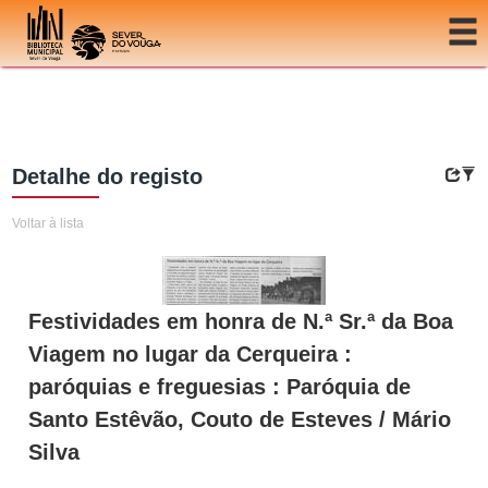
Ir para o conteúdo
Detalhe do registo
Voltar à lista
Festividades em honra de N.ª Sr.ª da Boa
Viagem no lugar da Cerqueira :
paróquias e freguesias : Paróquia de
Santo Estêvão, Couto de Esteves / Mário
Silva