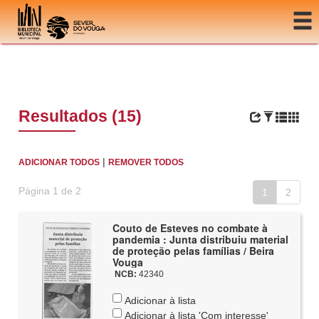
Ir para o conteúdo
Resultados (15)
|
ADICIONAR TODOS
REMOVER TODOS
Página 1 de 2
1
2
Couto de Esteves no combate à
pandemia : Junta distribuiu material
de proteção pelas famílias / Beira
Vouga
NCB:
42340
Adicionar à lista
Adicionar à lista 'Com interesse'