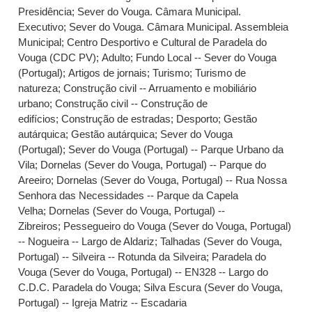
Presidência
;
Sever do Vouga. Câmara Municipal.
Executivo
;
Sever do Vouga. Câmara Municipal. Assembleia
Municipal
;
Centro Desportivo e Cultural de Paradela do
Vouga (CDC PV)
;
Adulto
;
Fundo Local -- Sever do Vouga
(Portugal)
;
Artigos de jornais
;
Turismo
;
Turismo de
natureza
;
Construção civil -- Arruamento e mobiliário
urbano
;
Construção civil -- Construção de
edifícios
;
Construção de estradas
;
Desporto
;
Gestão
autárquica
;
Gestão autárquica
;
Sever do Vouga
(Portugal)
;
Sever do Vouga (Portugal) -- Parque Urbano da
Vila
;
Dornelas (Sever do Vouga, Portugal) -- Parque do
Areeiro
;
Dornelas (Sever do Vouga, Portugal) -- Rua Nossa
Senhora das Necessidades -- Parque da Capela
Velha
;
Dornelas (Sever do Vouga, Portugal) --
Zibreiros
;
Pessegueiro do Vouga (Sever do Vouga, Portugal)
-- Nogueira -- Largo de Aldariz
;
Talhadas (Sever do Vouga,
Portugal) -- Silveira -- Rotunda da Silveira
;
Paradela do
Vouga (Sever do Vouga, Portugal) -- EN328 -- Largo do
C.D.C. Paradela do Vouga
;
Silva Escura (Sever do Vouga,
Portugal) -- Igreja Matriz -- Escadaria