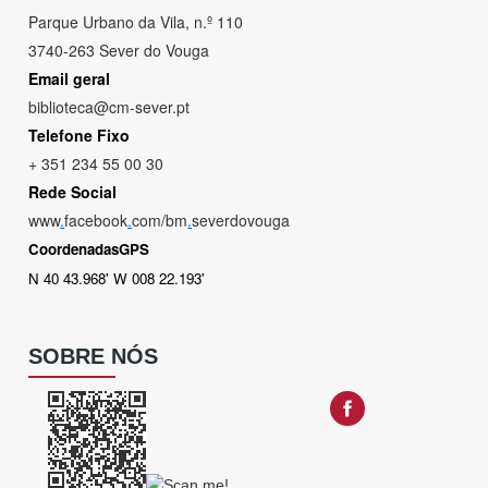
Parque Urbano da Vila, n.º 110
3740-263 Sever do Vouga
Email geral
biblioteca@cm-sever.pt
Telefone Fixo
+ 351 234 55 00 30
Rede Social
www
.
facebook
.
com/bm
.
severdovouga
CoordenadasGPS
N 40 43.968' W 008 22.193'
SOBRE NÓS