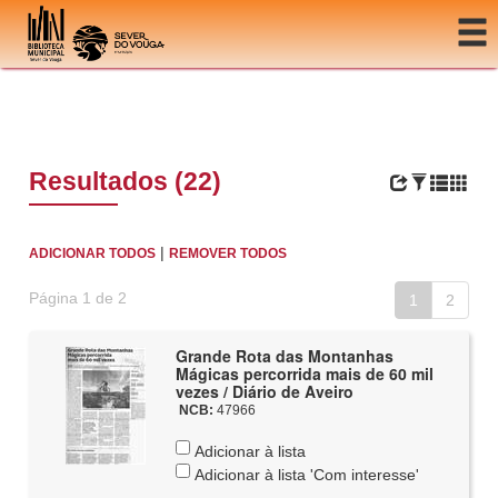
Ir para o conteúdo
Resultados (22)
|
ADICIONAR TODOS
REMOVER TODOS
Página 1 de 2
1
2
Grande Rota das Montanhas
Mágicas percorrida mais de 60 mil
vezes / Diário de Aveiro
NCB:
47966
Adicionar à lista
Adicionar à lista 'Com interesse'