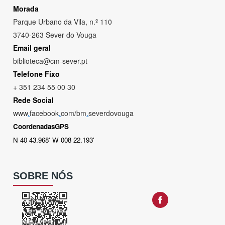
Morada
Parque Urbano da Vila, n.º 110
3740-263 Sever do Vouga
Email geral
biblioteca@cm-sever.pt
Telefone Fixo
+ 351 234 55 00 30
Rede Social
www
.
facebook
.
com/bm
.
severdovouga
CoordenadasGPS
N 40 43.968' W 008 22.193'
SOBRE NÓS