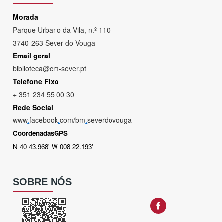
Morada
Parque Urbano da Vila, n.º 110
3740-263 Sever do Vouga
Email geral
biblioteca@cm-sever.pt
Telefone Fixo
+ 351 234 55 00 30
Rede Social
www
.
facebook
.
com/bm
.
severdovouga
CoordenadasGPS
N 40 43.968' W 008 22.193'
SOBRE NÓS