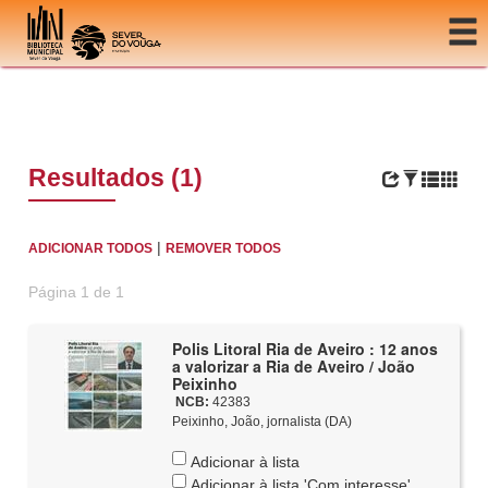
Ir para o conteúdo
Resultados (1)
|
ADICIONAR TODOS
REMOVER TODOS
Página 1 de 1
Polis Litoral Ria de Aveiro : 12 anos
a valorizar a Ria de Aveiro / João
Peixinho
NCB:
42383
Peixinho, João, jornalista (DA)
Adicionar à lista
Adicionar à lista 'Com interesse'