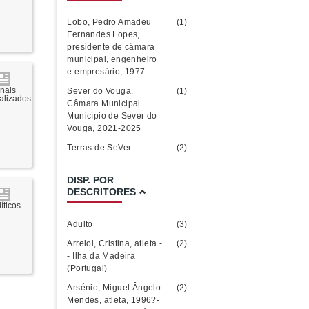
Lobo, Pedro Amadeu
(1)
Fernandes Lopes,
presidente de câmara
municipal, engenheiro
e empresário, 1977-
rnais
Sever do Vouga.
(1)
talizados
Câmara Municipal.
Município de Sever do
Vouga, 2021-2025
Terras de SeVer
(2)
DISP. POR
DESCRITORES
íticos
Adulto
(3)
Arreiol, Cristina, atleta -
(2)
- Ilha da Madeira
(Portugal)
Arsénio, Miguel Ângelo
(2)
Mendes, atleta, 1996?-