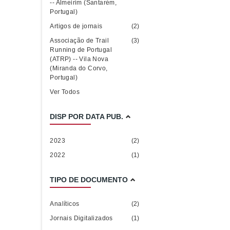
-- Almeirim (Santarém,
Portugal)
Artigos de jornais
(2)
Associação de Trail
(3)
Running de Portugal
(ATRP) -- Vila Nova
(Miranda do Corvo,
Portugal)
Ver Todos
DISP POR DATA PUB.
2023
(2)
2022
(1)
TIPO DE DOCUMENTO
Analíticos
(2)
Jornais Digitalizados
(1)