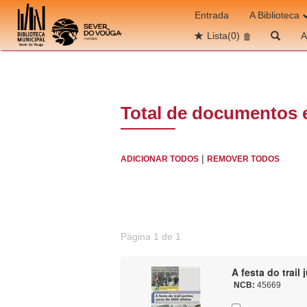
Ir para o conteúdo
Entrada
A Biblioteca
Lista
(0)
A
Total de documentos 
|
ADICIONAR TODOS
REMOVER TODOS
Página 1 de 1
A festa do trail
NCB:
45669