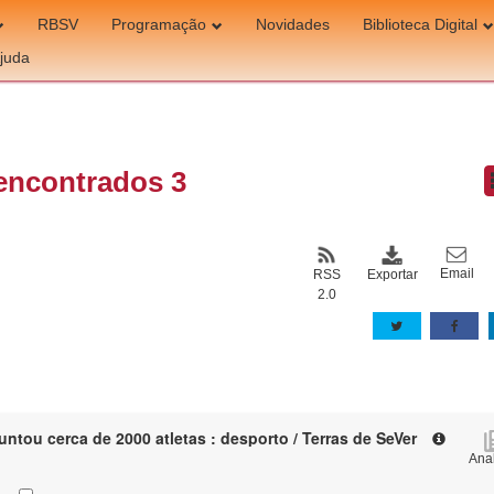
RBSV
Programação
Novidades
Biblioteca Digital
juda
encontrados 3
Email
Exportar
RSS
2.0
 juntou cerca de 2000 atletas : desporto / Terras de SeVer
Anal