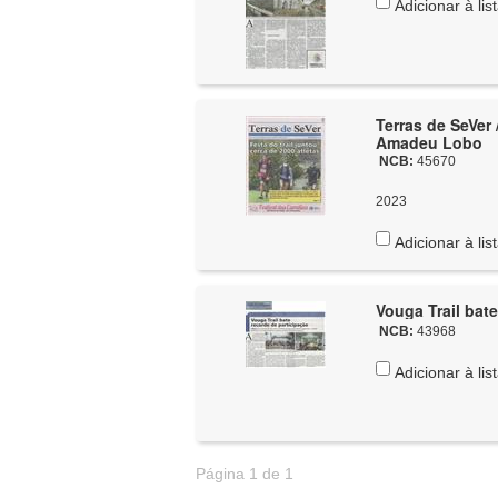
Adicionar à lis
Terras de SeVer 
Amadeu Lobo
NCB:
45670
2023
Adicionar à lis
Vouga Trail bate
NCB:
43968
Adicionar à lis
Página 1 de 1