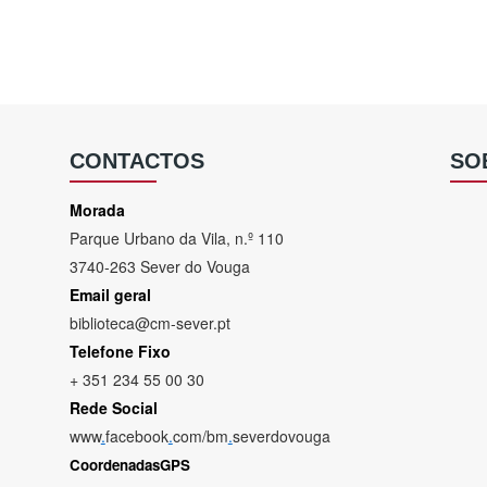
CONTACTOS
SO
Morada
Parque Urbano da Vila, n.º 110
3740-263 Sever do Vouga
Email geral
biblioteca@cm-sever.pt
Telefone Fixo
+ 351 234 55 00 30
Rede Social
www
.
facebook
.
com/bm
.
severdovouga
CoordenadasGPS