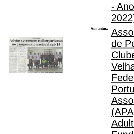
- Ano
2022)
Assuntos:
Assoc
de P
Clube
Velha
Fede
Port
Asso
(APA
Adul