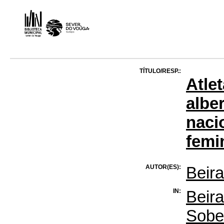
TÍTULO/RESP.:
Atle
albe
naci
femi
AUTOR(ES):
Beira
IN:
Beira
Sober