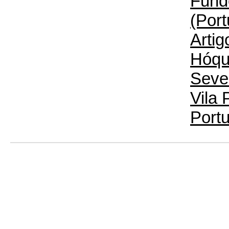
Fund
(Port
Artig
Hóqu
Seve
Vila 
Portu