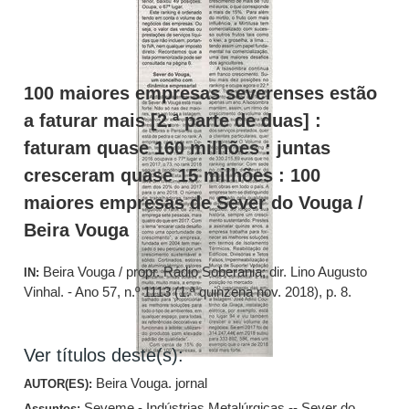
100 maiores empresas severenses estão
a faturar mais [2.ª parte de duas] :
faturam quase 160 milhões : juntas
cresceram quase 15 milhões : 100
maiores empresas de Sever do Vouga /
Beira Vouga
Beira Vouga / propr. Rádio Soberania; dir. Lino Augusto
IN:
Vinhal. - Ano 57, n.º 1113 (1.ª quinzena nov. 2018), p. 8.
Ver títulos deste(s):
Beira Vouga. jornal
AUTOR(ES):
Seveme - Indústrias Metalúrgicas -- Sever do
Assuntos: