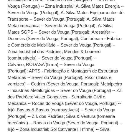
Vouga (Portugal) -- Zona Industrial
;
A. Silva Matos Energia --
Sever do Vouga (Portugal)
;
A. Silva Matos Equipamentos de
Transporte -- Sever do Vouga (Portugal)
;
A. Silva Matos
Metalomecânica -- Sever do Vouga (Portugal)
;
A. Silva
Matos SGPS -- Sever do Vouga (Portugal)
;
Arestalfer --
Dornelas (Sever do Vouga, Portugal)
;
Conforteam - Fabrico
e Comércio de Mobiliário -- Sever do Vouga (Portugal) --
Zona Industrial dos Padrões
;
Mendes & Loureiro
(combustíveis) -- Sever do Vouga (Portugal) --
Calvário
;
RODASA (firma) -- Sever do Vouga
(Portugal)
;
APTS - Fabricação e Montagem de Estruturas
Metálicas -- Sever do Vouga (Portugal)
;
Rikor (tintas e
vernizes) -- Cedrim (Sever do Vouga, Portugal)
;
Metalpedro
- Industrias Metalúrgicas -- Sever do Vouga (Portugal) -- Z.I.
dos Padrões
;
Valter Gonçalves - Serralharia Civil e
Mecânica -- Rocas do Vouga (Sever do Vouga, Portugal) --
Irijó
;
Bastos & Bastos (combustíveis) -- Sever do Vouga
(Portugal) -- Z.I. dos Padrões
;
Silva & Ventura (tornearia
mecânica) -- Rocas do Vouga (Sever do Vouga, Portugal) --
Irijó -- Zona Industrial
;
Sol Cativante III (firma) -- Silva