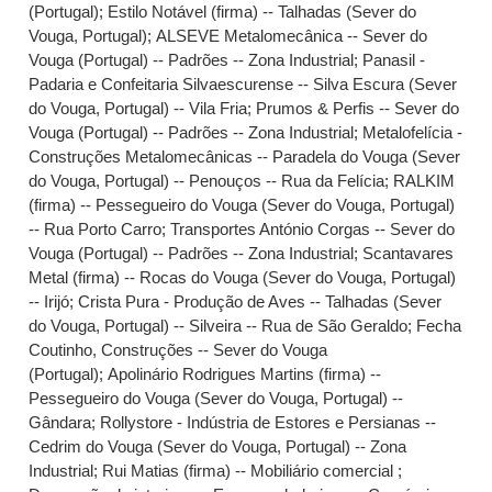
(Portugal)
;
Estilo Notável (firma) -- Talhadas (Sever do
Vouga, Portugal)
;
ALSEVE Metalomecânica -- Sever do
Vouga (Portugal) -- Padrões -- Zona Industrial
;
Panasil -
Padaria e Confeitaria Silvaescurense -- Silva Escura (Sever
do Vouga, Portugal) -- Vila Fria
;
Prumos & Perfis -- Sever do
Vouga (Portugal) -- Padrões -- Zona Industrial
;
Metalofelícia -
Construções Metalomecânicas -- Paradela do Vouga (Sever
do Vouga, Portugal) -- Penouços -- Rua da Felícia
;
RALKIM
(firma) -- Pessegueiro do Vouga (Sever do Vouga, Portugal)
-- Rua Porto Carro
;
Transportes António Corgas -- Sever do
Vouga (Portugal) -- Padrões -- Zona Industrial
;
Scantavares
Metal (firma) -- Rocas do Vouga (Sever do Vouga, Portugal)
-- Irijó
;
Crista Pura - Produção de Aves -- Talhadas (Sever
do Vouga, Portugal) -- Silveira -- Rua de São Geraldo
;
Fecha
Coutinho, Construções -- Sever do Vouga
(Portugal)
;
Apolinário Rodrigues Martins (firma) --
Pessegueiro do Vouga (Sever do Vouga, Portugal) --
Gândara
;
Rollystore - Indústria de Estores e Persianas --
Cedrim do Vouga (Sever do Vouga, Portugal) -- Zona
Industrial
;
Rui Matias (firma) -- Mobiliário comercial ;