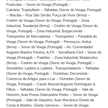
Frutícolas -- Sever do Vouga (Portugal) --
Calvário
;
Trophyflash -- Talhadas (Sever do Vouga, Portugal)
-- Macida -- Rua São Simão
;
Força de Viver (firma) --
Cedrim do Vouga (Sever do Vouga, Portugal) -- Zona
Industrial
;
Tswaterjet (firma) -- Cedrim do Vouga (Sever do
Vouga, Portugal) -- Zona Industrial
;
Burgoconvite -
Transportes de Mercadorias -- Transportes -- Paradela do
Vouga (Sever do Vouga, Portugal) -- Penouços
;
Ardua
(firma) -- Sever do Vouga (Portugal) -- Av. Comendador
Augusto Martins Pereira
;
A.F.F. - Serralharia Civil -- Sever do
Vouga (Portugal) -- Padrões -- Zona Industrial
;
Madeicelso
(firma) -- Cedrim do Vouga (Sever do Vouga, Portugal) --
Zevedinho
;
Ladeira & Ladeira - Transportadores -- Talhadas
(Sever do Vouga, Portugal) -- Doninhas
;
Decorestal -
Comercio de Artigos para o Lar -- Dornelas (Sever do
Vouga, Portugal) -- Casal
;
Manuel Augusto Domingues &
Filhos -- Talhadas (Sever do Vouga, Portugal) -- Vale do
Homem
;
Auto Pneus Diamantino Pedro -- Sever do Vouga
(Portugal) -- Vale do Vaqueiro
;
Auto Mecânica Gineto da
Costa & Martins. Gineto Services -- Sever do Vouga