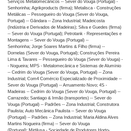
Serviços Metalomecânicos -- Sever do Vouga (Portugal) -
Senhorinha
;
Agrikproducts (firma)
;
Metalisca - Construções
Metálicas -- Pessegueiro do Vouga (Sever do Vouga,
Portugal) -- Gândara -- Zona Industrial
;
Madeicosta
(Indústria e Derivados de Madeiras)
;
Silva e Guedes (firma)
-- Sever do Vouga (Portugal)
;
Petrotank - Representações e
Montagens -- Sever do Vouga (Portugal) --
Senhorinha
;
Jorge Soares Martins & Filho (firma) --
Dornelas (Sever do Vouga, Portugal)
;
Construções Pereira
Lima & Tavares -- Pessegueiro do Vouga (Sever do Vouga) -
- Nogueira
;
MPS - Metalomecânica e Sistemas de Alumínio
-- Cedrim do Vouga (Sever do Vouga, Portugal) -- Zona
Industrial
;
Com4 Comércio Especializado de Proximidade --
Sever do Vouga (Portugal) -- Arruamento Novo
;
4S -
Madeiras -- Cedrim do Vouga (Sever do Vouga, Portugal) --
Carrazedo
;
Santiago & Irmão (transportes) -- Sever do
Vouga (Portugal) -- Padrões -- Zona Industrial
;
Construtora
Paulista
;
Auto Mecânica Paulista -- Sever do Vouga
(Portugal) -- Padrões -- Zona Industrial
;
Maria Aldina Alves
Martins Nogueira (firma) -- Sever do Vouga
(Portugal)
;
Mirtilusa - Sociedade de Produtores Horto-