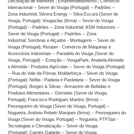
Decoração de interiores ; Empreendedorismo ; Comércio
internacional -- Sever do Vouga (Portugal) -- Padrões --
Zona Industrial
;
Silvera Energy -- Silva Escura (Sever do
Vouga, Portugal)
;
Vougaclas (firma) -- Sever do Vouga
(Portugal) -- Padrões -- Zona Industrial
;
ASM Industries --
Sever do Vouga (Portugal) -- Padrões -- Zona
Industrial
;
Sombras e Alçados - Montagens -- Sever do
Vouga (Portugal)
;
Resiper - Comércio de Máquinas e
Acessórios Industriais -- Paradela do Vouga (Sever do
Vouga, Portugal) -- Estação -- VougaPark
;
Anabela Almeida
e Almeida - Produtos Agrícolas -- Sever do Vouga (Portugal)
-- Rua do Vale da Póvoa
;
Moldarforça -- Sever do Vouga
(Portugal)
;
Nélita - Padaria e Pastelaria -- Sever do Vouga
(Portugal)
;
Borges & Silvas - Armazém de Bebidas e
Produtos Alimentares -- Dornelas (Sever do Vouga,
Portugal)
;
Francisco Rodrigues Martins (firma) --
Pessegueiro do Vouga (Sever do Vouga, Portugal) --
Nogueira
;
António Rebelo Marques (firma) -- Pessegueiro do
Vouga (Sever do Vouga, Portugal) -- Nogueira
;
PTFStar -
Tecnologias e Climatização -- Sever do Vouga
(Portugal)
;
Carnes Galante -- Sever do Vouga