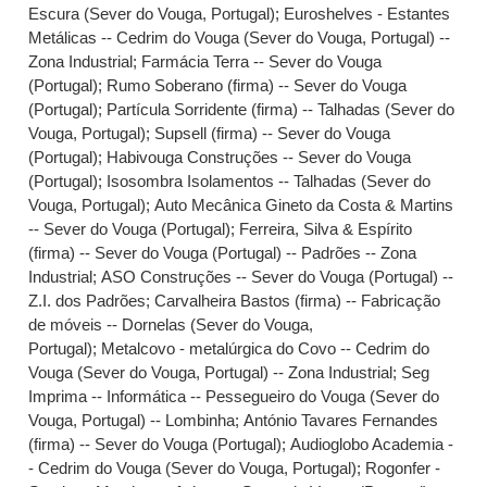
Escura (Sever do Vouga, Portugal)
;
Euroshelves - Estantes
Metálicas -- Cedrim do Vouga (Sever do Vouga, Portugal) --
Zona Industrial
;
Farmácia Terra -- Sever do Vouga
(Portugal)
;
Rumo Soberano (firma) -- Sever do Vouga
(Portugal)
;
Partícula Sorridente (firma) -- Talhadas (Sever do
Vouga, Portugal)
;
Supsell (firma) -- Sever do Vouga
(Portugal)
;
Habivouga Construções -- Sever do Vouga
(Portugal)
;
Isosombra Isolamentos -- Talhadas (Sever do
Vouga, Portugal)
;
Auto Mecânica Gineto da Costa & Martins
-- Sever do Vouga (Portugal)
;
Ferreira, Silva & Espírito
(firma) -- Sever do Vouga (Portugal) -- Padrões -- Zona
Industrial
;
ASO Construções -- Sever do Vouga (Portugal) --
Z.I. dos Padrões
;
Carvalheira Bastos (firma) -- Fabricação
de móveis -- Dornelas (Sever do Vouga,
Portugal)
;
Metalcovo - metalúrgica do Covo -- Cedrim do
Vouga (Sever do Vouga, Portugal) -- Zona Industrial
;
Seg
Imprima -- Informática -- Pessegueiro do Vouga (Sever do
Vouga, Portugal) -- Lombinha
;
António Tavares Fernandes
(firma) -- Sever do Vouga (Portugal)
;
Audioglobo Academia -
- Cedrim do Vouga (Sever do Vouga, Portugal)
;
Rogonfer -