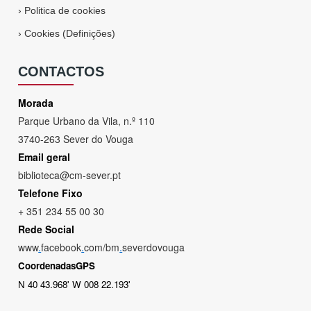
›
Politica de cookies
›
Cookies (Definições)
CONTACTOS
Morada
Parque Urbano da Vila, n.º 110
3740-263 Sever do Vouga
Email geral
biblioteca@cm-sever.pt
Telefone Fixo
+ 351 234 55 00 30
Rede Social
www
.
facebook
.
com/bm
.
severdovouga
CoordenadasGPS
N 40 43.968' W 008 22.193'