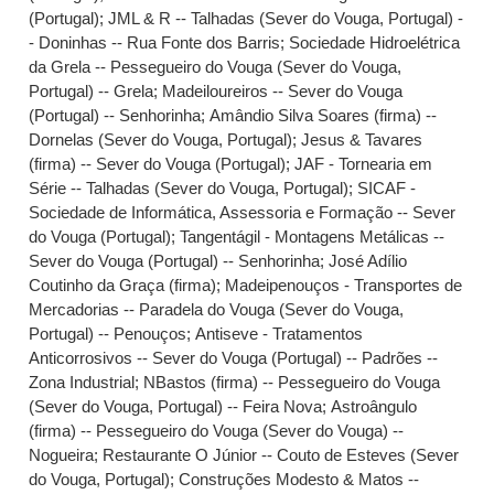
(Portugal)
;
JML & R -- Talhadas (Sever do Vouga, Portugal) -
- Doninhas -- Rua Fonte dos Barris
;
Sociedade Hidroelétrica
da Grela -- Pessegueiro do Vouga (Sever do Vouga,
Portugal) -- Grela
;
Madeiloureiros -- Sever do Vouga
(Portugal) -- Senhorinha
;
Amândio Silva Soares (firma) --
Dornelas (Sever do Vouga, Portugal)
;
Jesus & Tavares
(firma) -- Sever do Vouga (Portugal)
;
JAF - Tornearia em
Série -- Talhadas (Sever do Vouga, Portugal)
;
SICAF -
Sociedade de Informática, Assessoria e Formação -- Sever
do Vouga (Portugal)
;
Tangentágil - Montagens Metálicas --
Sever do Vouga (Portugal) -- Senhorinha
;
José Adílio
Coutinho da Graça (firma)
;
Madeipenouços - Transportes de
Mercadorias -- Paradela do Vouga (Sever do Vouga,
Portugal) -- Penouços
;
Antiseve - Tratamentos
Anticorrosivos -- Sever do Vouga (Portugal) -- Padrões --
Zona Industrial
;
NBastos (firma) -- Pessegueiro do Vouga
(Sever do Vouga, Portugal) -- Feira Nova
;
Astroângulo
(firma) -- Pessegueiro do Vouga (Sever do Vouga) --
Nogueira
;
Restaurante O Júnior -- Couto de Esteves (Sever
do Vouga, Portugal)
;
Construções Modesto & Matos --