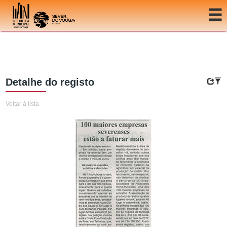
Ir para o conteúdo
Detalhe do registo
Voltar à lista