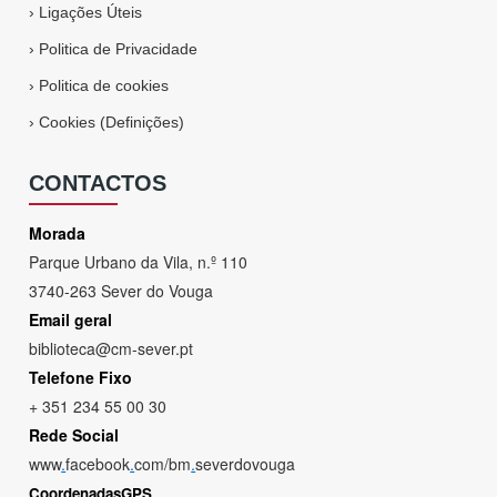
›
Ligações Úteis
›
Politica de Privacidade
›
Politica de cookies
›
Cookies (Definições)
CONTACTOS
Morada
Parque Urbano da Vila, n.º 110
3740-263 Sever do Vouga
Email geral
biblioteca@cm-sever.pt
Telefone Fixo
+ 351 234 55 00 30
Rede Social
www
.
facebook
.
com/bm
.
severdovouga
CoordenadasGPS