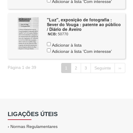
Adicionar à lista 'Com interesse'
"Luz", exposição de fotografia :
Sever do Vouga : patente ao público
/ Diário de Aveiro
NCB:
50770
Adicionar à lista
Adicionar à lista 'Com interesse'
Página 1 de 39
1
2
3
Seguinte
››
LIGAÇÕES ÚTEIS
›
Normas Regulamentares