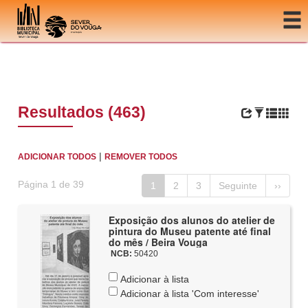
Ir para o conteúdo
Resultados (463)
|
ADICIONAR TODOS
REMOVER TODOS
Página 1 de 39
1
2
3
Seguinte
››
Exposição dos alunos do atelier de
pintura do Museu patente até final
do mês / Beira Vouga
NCB:
50420
Adicionar à lista
Adicionar à lista 'Com interesse'