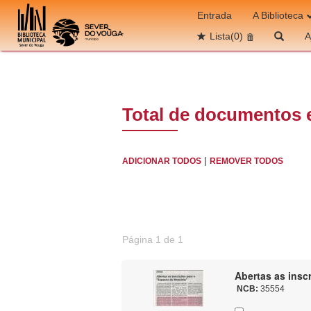
Ir para o conteúdo
Entrada
A Biblioteca
Lista
(0)
A
Total de documentos 
|
ADICIONAR TODOS
REMOVER TODOS
Página 1 de 1
Abertas as insc
NCB:
35554