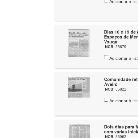
Adicionar à lis
Dias 18 e 19 de
Espaços de Memó
Vouga
NCB:
35679
Adicionar à lis
Comunidade refl
Aveiro
NCB:
35822
Adicionar à lis
Dois dias para 
com várias inici
NCB:
35962