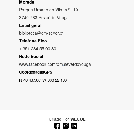
Morada
Parque Urbano da Vila, n.º 110
3740-263 Sever do Vouga
Email geral
biblioteca@cm-sever.pt
Telefone Fixo
+ 351 234 55 00 30
Rede Social
www
.
facebook
.
com/bm
.
severdovouga
CoordenadasGPS
N 40 43.968' W 008 22.193'
Criado Por
WECUL