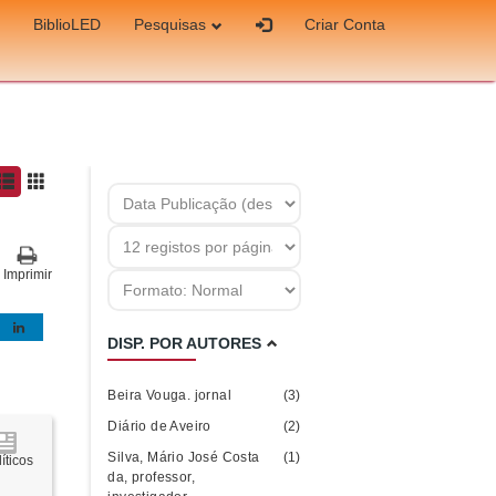
BiblioLED
Pesquisas
Criar Conta
Imprimir
DISP. POR AUTORES
Beira Vouga. jornal
(3)
Diário de Aveiro
(2)
Silva, Mário José Costa
(1)
íticos
da, professor,