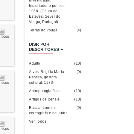
investigador,
historiador e político,
1968- (Couto de
Esteves, Sever do
Vouga, Portugal)
Terras do Vouga
(4)
íticos
DISP. POR
DESCRITORES
Adulto
(10)
Alves, Brígida Maria
(9)
Pereira, gestora
cultural, 1973-
íticos
Antropologia física
(10)
Artigos de jornais
(10)
Barata, Leonor,
(9)
coreografa e bailarina
Ver Todos
íticos