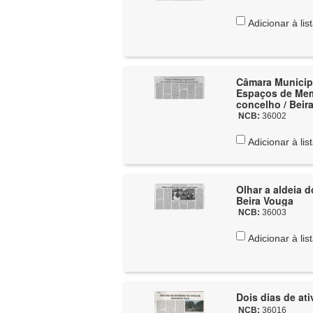
Adicionar à lis
Câmara Municip
Espaços de Memó
concelho / Beir
NCB:
36002
Adicionar à lis
Olhar a aldeia 
Beira Vouga
NCB:
36003
Adicionar à lis
Dois dias de at
NCB:
36016