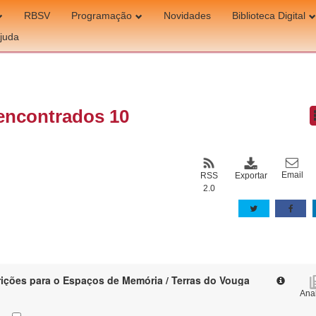
RBSV
Programação
Novidades
Biblioteca Digital
juda
encontrados 10
Email
Exportar
RSS
2.0
rições para o Espaços de Memória / Terras do Vouga
Anal