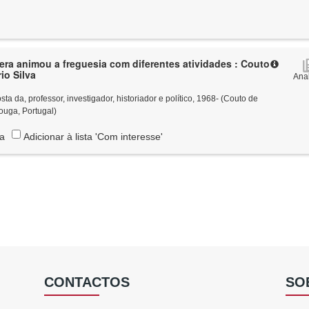
era animou a freguesia com diferentes atividades : Couto
io Silva
Anal
 da, professor, investigador, historiador e político, 1968- (Couto de
ouga, Portugal)
ta
Adicionar à lista 'Com interesse'
CONTACTOS
SO