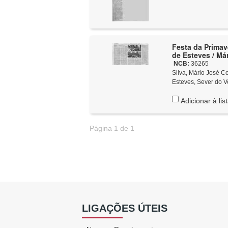
Festa da Primav
de Esteves / Már
NCB:
36265
Silva, Mário José Costa
Esteves, Sever do V
Adicionar à lis
Página 1 de 1
LIGAÇÕES ÚTEIS