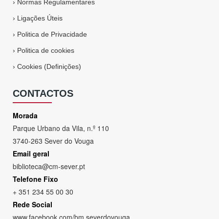
›
Normas Regulamentares
›
Ligações Úteis
›
Politica de Privacidade
›
Politica de cookies
›
Cookies (Definições)
CONTACTOS
Morada
Parque Urbano da Vila, n.º 110
3740-263 Sever do Vouga
Email geral
biblioteca@cm-sever.pt
Telefone Fixo
+ 351 234 55 00 30
Rede Social
www
.
facebook
.
com/bm
.
severdovouga