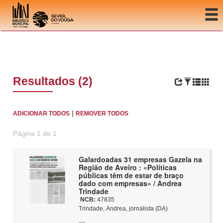
Ir para o conteúdo
Resultados (2)
|
ADICIONAR TODOS
REMOVER TODOS
Página 1 de 1
Galardoadas 31 empresas Gazela na
Região de Aveiro : «Políticas
públicas têm de estar de braço
dado com empresas» / Andrea
Trindade
NCB:
47835
Trindade, Andrea, jornalista (DA)