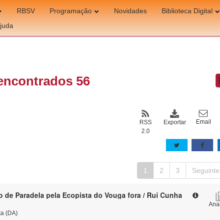
RBSV
Programação
Novidades
Biblioteca Digital
juda
encontrados 56
Email
Exportar
RSS
2.0
1
2
3
Seguinte
ão de Paradela pela Ecopista do Vouga fora / Rui Cunha
Anal
ta (DA)