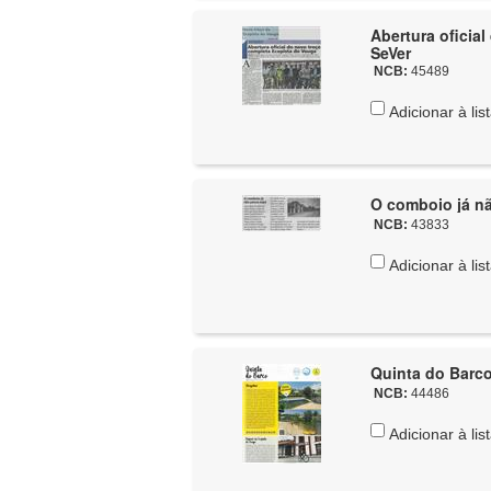
Abertura oficia
SeVer
NCB:
45489
Adicionar à lis
O comboio já nã
NCB:
43833
Adicionar à lis
Quinta do Barco
NCB:
44486
Adicionar à lis