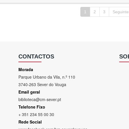
1
2
3
Seguinte
CONTACTOS
SO
Morada
Parque Urbano da Vila, n.º 110
3740-263 Sever do Vouga
Email geral
biblioteca@cm-sever.pt
Telefone Fixo
+ 351 234 55 00 30
Rede Social