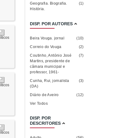
Geografia. Biografia.
(1)
História.
DISP. POR AUTORES
íticos
Beira Vouga. jornal
(10)
Correio do Vouga
(2)
Coutinho, António José
(7)
Martins, presidente de
câmara municipal e
professor, 1961-
Cunha, Rui, jornalista
(3)
íticos
(DA)
Diário de Aveiro
(12)
Ver Todos
DISP. POR
DESCRITORES
íticos
Adulto
(56)