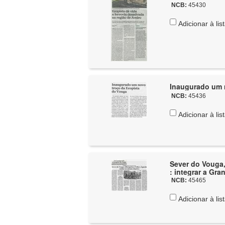
NCB:
45430
Adicionar à lis
Inaugurado um n
NCB:
45436
Adicionar à lis
Sever do Vouga,
: integrar a Gra
NCB:
45465
Adicionar à lis