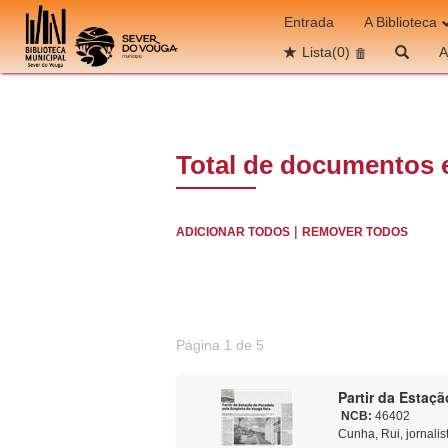
Ir para o conteúdo
Entrada
A Biblioteca
Lista
(0)
A
Total de documentos 
|
ADICIONAR TODOS
REMOVER TODOS
Página 1 de 5
Partir da Estaç
NCB:
46402
Cunha, Rui, jornalis