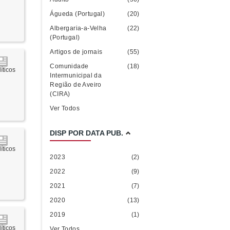
Águeda (Portugal)
(20)
Albergaria-a-Velha
(22)
(Portugal)
Artigos de jornais
(55)
Comunidade
(18)
íticos
Intermunicipal da
Região de Aveiro
(CIRA)
Ver Todos
DISP POR DATA PUB.
íticos
2023
(2)
2022
(9)
2021
(7)
2020
(13)
2019
(1)
íticos
Ver Todos