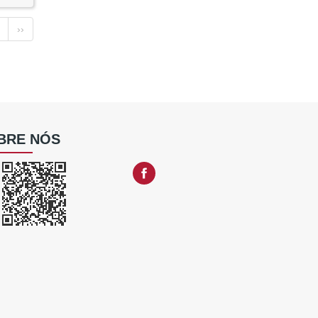
››
BRE NÓS