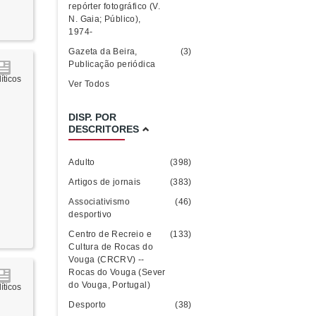
repórter fotográfico (V.
N. Gaia; Público),
1974-
Gazeta da Beira,
(3)
Publicação periódica
íticos
Ver Todos
DISP. POR
DESCRITORES
Adulto
(398)
Artigos de jornais
(383)
Associativismo
(46)
desportivo
Centro de Recreio e
(133)
Cultura de Rocas do
Vouga (CRCRV) --
Rocas do Vouga (Sever
do Vouga, Portugal)
íticos
Desporto
(38)