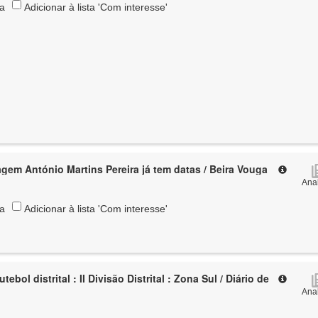
ta
Adicionar à lista 'Com interesse'
em António Martins Pereira já tem datas / Beira Vouga
Anal
ta
Adicionar à lista 'Com interesse'
ebol distrital : II Divisão Distrital : Zona Sul / Diário de
Anal