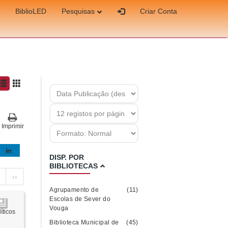
BiblioLED
Pesquisas
Criar Conta
Imprimir
DISP. POR
BIBLIOTECAS
››
Agrupamento de
(11)
Escolas de Sever do
Vouga
íticos
Biblioteca Municipal de
(45)