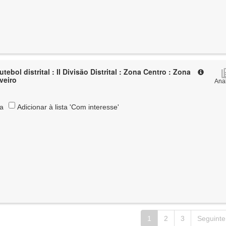
tebol distrital : II Divisão Distrital : Zona Centro : Zona
Aveiro
Anal
ta
Adicionar à lista 'Com interesse'
1
2
3
Seguinte