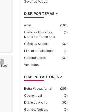
Sever do Vouga
DISP. POR TEMAS
Artes.
(191)
Ciências Aplicadas.
(1)
Medicina. Tecnologia.
Ciências Sociais.
(37)
Filosofia. Psicologia.
(1)
Generalidades
(33)
Ver Todos
íticos
DISP. POR AUTORES
Beira Vouga. jornal
(203)
Caenen, Lut
(6)
Diário de Aveiro
(62)
Garrido, Nelson,
(6)