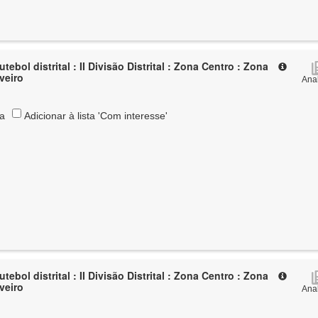
tebol distrital : II Divisão Distrital : Zona Centro : Zona
Aveiro
Anal
ta
Adicionar à lista 'Com interesse'
tebol distrital : II Divisão Distrital : Zona Centro : Zona
Aveiro
Anal