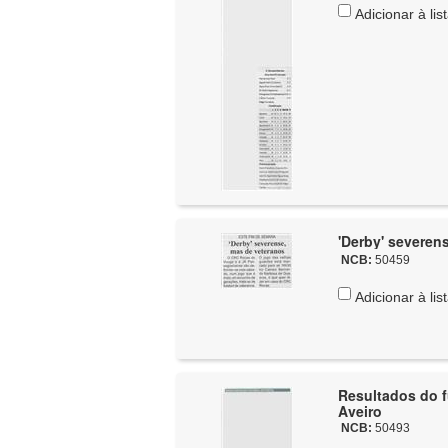
Adicionar à lis
'Derby' severen
NCB:
50459
Adicionar à lis
Resultados do fut
Aveiro
NCB:
50493