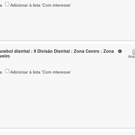
ta
Adicionar à lista 'Com interesse'
tebol distrital : II Divisão Distrital : Zona Centro : Zona
Aveiro
Anal
ta
Adicionar à lista 'Com interesse'