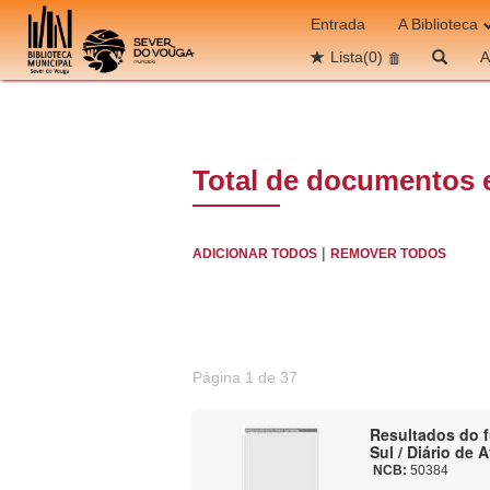
Ir para o conteúdo
Entrada
A Biblioteca
Lista
(0)
A
Total de documentos 
|
ADICIONAR TODOS
REMOVER TODOS
Página 1 de 37
Resultados do fu
Sul / Diário de 
NCB:
50384