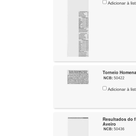
Adicionar à lis
Torneio Homenag
NCB:
50422
Adicionar à lis
Resultados do fut
Aveiro
NCB:
50436