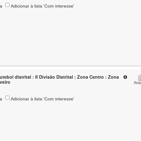
ta
Adicionar à lista 'Com interesse'
tebol distrital : II Divisão Distrital : Zona Centro : Zona
Aveiro
Anal
ta
Adicionar à lista 'Com interesse'