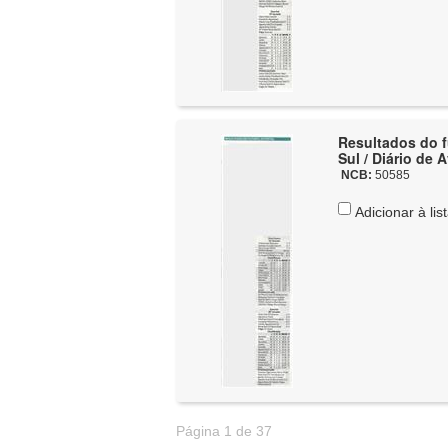
Resultados do fu
Sul / Diário de 
NCB:
50585
Adicionar à lis
Página 1 de 37