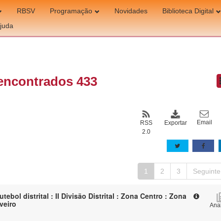
RBSV
Programação
Novidades
Biblioteca Digital
juda
encontrados 433
Email
Exportar
RSS
2.0
1
2
3
Seguinte
tebol distrital : II Divisão Distrital : Zona Centro : Zona
Aveiro
Anal