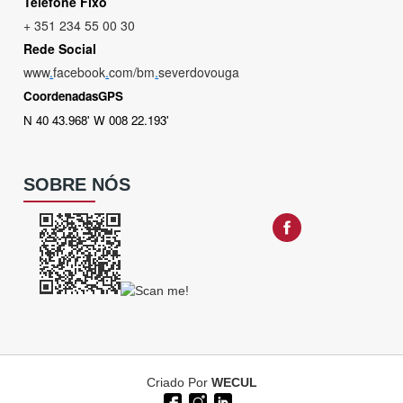
Telefone Fixo
+ 351 234 55 00 30
Rede Social
www
.
facebook
.
com/bm
.
severdovouga
CoordenadasGPS
N 40 43.968' W 008 22.193'
SOBRE NÓS
Criado Por
WECUL