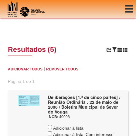
Ir para o conteúdo
Resultados (5)
|
ADICIONAR TODOS
REMOVER TODOS
Página 1 de 1
Deliberações [1.ª de cinco partes] :
Reunião Ordinária : 22 de maio de
2006 / Boletim Municipal de Sever
do Vouga
NCB:
40098
Adicionar à lista
Adicionar à lista 'Com interesse'