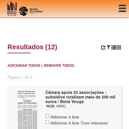
Ir para o conteúdo
Resultados (12)
|
ADICIONAR TODOS
REMOVER TODOS
Página 1 de 1
Câmara apoia 52 associações :
subsídios totalizam mais de 200 mil
euros / Beira Vouga
NCB:
49881
Adicionar à lista
Adicionar à lista 'Com interesse'