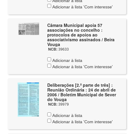
Adicionar à lista
Adicionar à lista 'Com interesse'
Câmara Municipal apoia 57
associações no concelho :
protocolos de apoios ao
associativismo assinados / Beira
Vouga
NCB:
39633
Adicionar à lista
Adicionar à lista 'Com interesse'
Deliberações [2.ª parte de três] :
Reunião Ordinária : 24 de abril de
2006 / Boletim Municipal de Sever
do Vouga
NCB:
39979
Adicionar à lista
Adicionar à lista 'Com interesse'