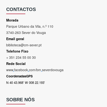
CONTACTOS
Morada
Parque Urbano da Vila, n.º 110
3740-263 Sever do Vouga
Email geral
biblioteca@cm-sever.pt
Telefone Fixo
+ 351 234 55 00 30
Rede Social
www
.
facebook
.
com/bm
.
severdovouga
CoordenadasGPS
N 40 43.968' W 008 22.193'
SOBRE NÓS