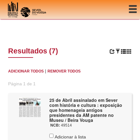
Ir para o conteúdo
Resultados (7)
|
ADICIONAR TODOS
REMOVER TODOS
Página 1 de 1
25 de Abril assinalado em Sever
com história e cultura : exposição
que homenageia antigos
presidentes da AM patente no
Museu / Beira Vouga
NCB:
49514
Adicionar à lista