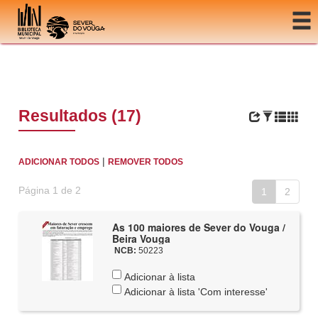
Ir para o conteúdo
Resultados (17)
|
ADICIONAR TODOS
REMOVER TODOS
Página 1 de 2
1
2
As 100 maiores de Sever do Vouga /
Beira Vouga
NCB:
50223
Adicionar à lista
Adicionar à lista 'Com interesse'