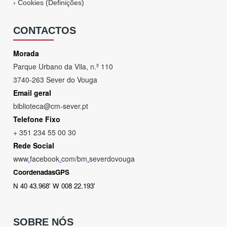
›
Cookies (Definições)
CONTACTOS
Morada
Parque Urbano da Vila, n.º 110
3740-263 Sever do Vouga
Email geral
biblioteca@cm-sever.pt
Telefone Fixo
+ 351 234 55 00 30
Rede Social
www
.
facebook
.
com/bm
.
severdovouga
CoordenadasGPS
N 40 43.968' W 008 22.193'
SOBRE NÓS