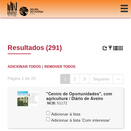
Ir para o conteúdo
Resultados (291)
|
ADICIONAR TODOS
REMOVER TODOS
Página 1 de 25
1
2
3
Seguinte
››
"Centro de Oportunidades", com
agricultura / Diário de Aveiro
NCB:
51172
Adicionar à lista
Adicionar à lista 'Com interesse'