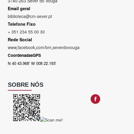
3740-263 Sever do Vouga
Email geral
biblioteca@cm-sever.pt
Telefone Fixo
+ 351 234 55 00 30
Rede Social
www
.
facebook
.
com/bm
.
severdovouga
CoordenadasGPS
N 40 43.968' W 008 22.193'
SOBRE NÓS