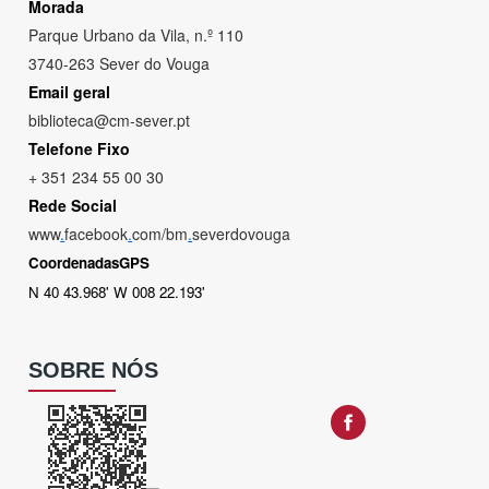
Morada
Parque Urbano da Vila, n.º 110
3740-263 Sever do Vouga
Email geral
biblioteca@cm-sever.pt
Telefone Fixo
+ 351 234 55 00 30
Rede Social
www
.
facebook
.
com/bm
.
severdovouga
CoordenadasGPS
N 40 43.968' W 008 22.193'
SOBRE NÓS