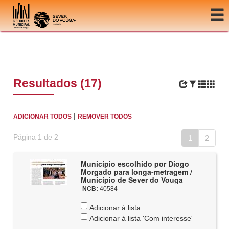
Ir para o conteúdo
Resultados (17)
|
ADICIONAR TODOS
REMOVER TODOS
Página 1 de 2
1
2
Município escolhido por Diogo
Morgado para longa-metragem /
Município de Sever do Vouga
NCB:
40584
Adicionar à lista
Adicionar à lista 'Com interesse'