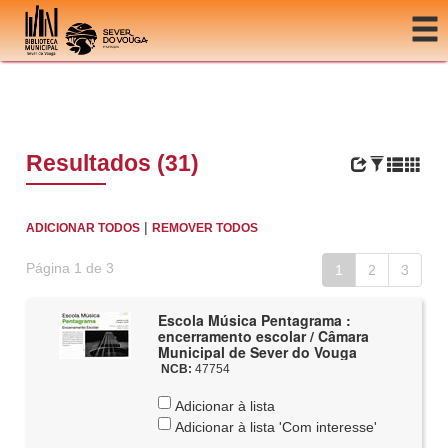
Ir para o conteúdo
Resultados (31)
|
ADICIONAR TODOS
REMOVER TODOS
Página 1 de 3
1
2
3
Escola Música Pentagrama :
encerramento escolar / Câmara
Municipal de Sever do Vouga
NCB:
47754
Adicionar à lista
Adicionar à lista 'Com interesse'