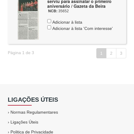
serviu para assinalar o primeiro
aniversário / Gazeta da Beira
NCB:
35652
Adicionar à lista
Adicionar à lista 'Com interesse'
Página 1 de 3
1
2
3
LIGAÇÕES ÚTEIS
›
Normas Regulamentares
›
Ligações Úteis
›
Politica de Privacidade