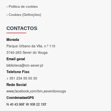
›
Politica de cookies
›
Cookies (Definições)
CONTACTOS
Morada
Parque Urbano da Vila, n.º 110
3740-263 Sever do Vouga
Email geral
biblioteca@cm-sever.pt
Telefone Fixo
+ 351 234 55 00 30
Rede Social
www
.
facebook
.
com/bm
.
severdovouga
CoordenadasGPS
N 40 43.968' W 008 22.193'