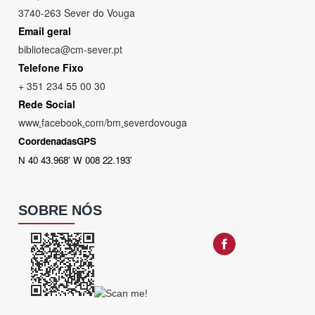
3740-263 Sever do Vouga
Email geral
biblioteca@cm-sever.pt
Telefone Fixo
+ 351 234 55 00 30
Rede Social
www
.
facebook
.
com/bm
.
severdovouga
CoordenadasGPS
N 40 43.968' W 008 22.193'
SOBRE NÓS