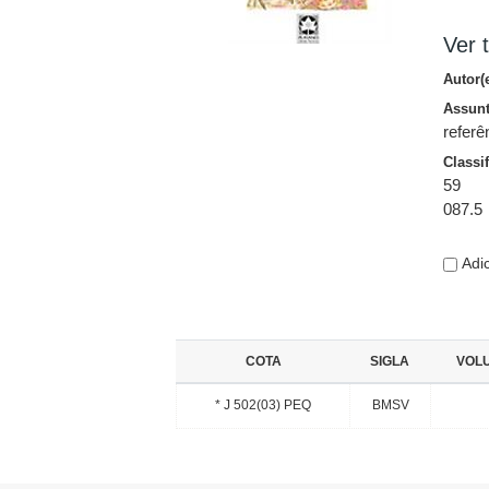
Ver t
Autor(
Assun
referê
Classi
59
087.5
Adic
COTA
SIGLA
VOL
* J 502(03) PEQ
BMSV