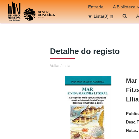
Ir para o conteúdo
Entrada
A Biblioteca
Lista
(0)
A
Detalhe do registo
Voltar à lista
Mar 
Fitz
Líli
Publi
Desc.F
Notas