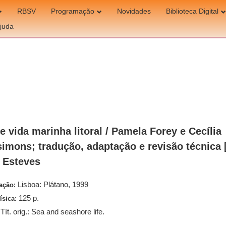
RBSV
Programação
Novidades
Biblioteca Digital
juda
e vida marinha litoral / Pamela Forey e Cecília
simons; tradução, adaptação e revisão técnica 
a Esteves
Lisboa: Plátano, 1999
cação:
125 p.
ísica:
Tít. orig.: Sea and seashore life.
: