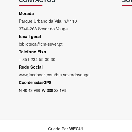
CONTACTOS
SO
Morada
Parque Urbano da Vila, n.º 110
3740-263 Sever do Vouga
Email geral
biblioteca@cm-sever.pt
Telefone Fixo
+ 351 234 55 00 30
Rede Social
www
.
facebook
.
com/bm
.
severdovouga
CoordenadasGPS
N 40 43.968' W 008 22.193'
Criado Por
WECUL