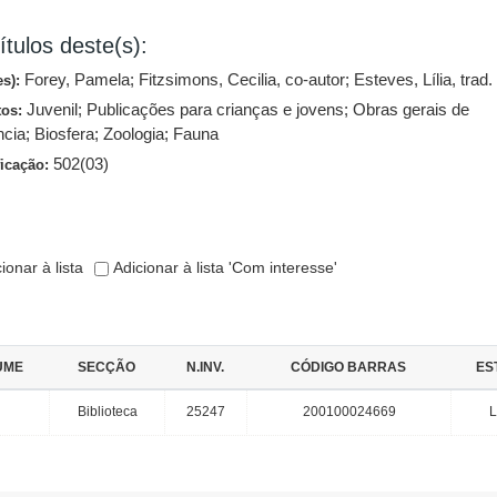
ítulos deste(s):
Forey, Pamela
;
Fitzsimons, Cecilia, co-autor
;
Esteves, Lília, trad.
es):
Juvenil
;
Publicações para crianças e jovens
;
Obras gerais de
tos:
ncia
;
Biosfera
;
Zoologia
;
Fauna
502(03)
ficação:
ionar à lista
Adicionar à lista 'Com interesse'
UME
SECÇÃO
N.INV.
CÓDIGO BARRAS
ES
Biblioteca
25247
200100024669
L