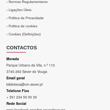
›
Normas Regulamentares
›
Ligações Úteis
›
Politica de Privacidade
›
Politica de cookies
›
Cookies (Definições)
CONTACTOS
Morada
Parque Urbano da Vila, n.º 110
3740-263 Sever do Vouga
Email geral
biblioteca@cm-sever.pt
Telefone Fixo
+ 351 234 55 00 30
Rede Social
www
.
facebook
.
com/bm
.
severdovouga