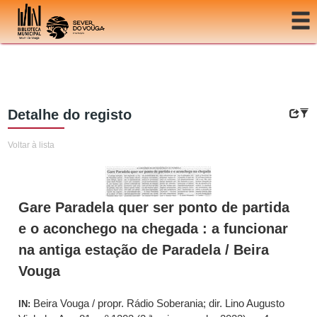
Ir para o conteúdo
Detalhe do registo
Voltar à lista
Gare Paradela quer ser ponto de partida
e o aconchego na chegada : a funcionar
na antiga estação de Paradela / Beira
Vouga
Beira Vouga / propr. Rádio Soberania; dir. Lino Augusto
IN: