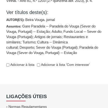
Vinhal. - Ano 81, n.º 1203 (2.ª quinzena abr. 2023), p. 4.
Ver títulos deste(s):
Beira Vouga. jornal
AUTOR(ES):
Gare Paradela -- Paradela do Vouga (Sever do
Assuntos:
Vouga, Portugal) -- Estação
;
Adulto
;
Fundo Local -- Sever do
Vouga (Portugal)
;
Artigos de jornais
;
Restaurantes e
similares
;
Turismo
;
Cultura -- Dinâmica
cultural
;
Desporto
;
Sever do Vouga (Portugal)
;
Paradela do
Vouga (Sever do Vouga, Portugal) -- Estação
Adicionar à lista
Adicionar à lista 'Com interesse'
LIGAÇÕES ÚTEIS
›
Normas Regulamentares