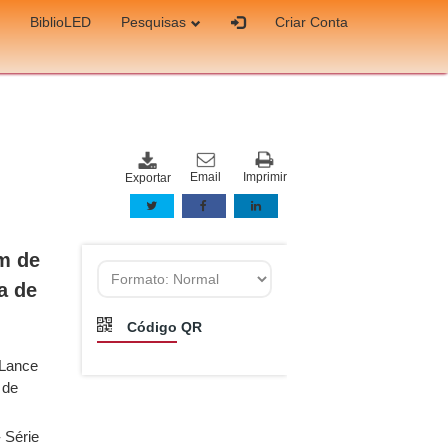
BiblioLED
Pesquisas
Criar Conta
Email
Imprimir
Exportar
im de
a de
Código QR
 Lance
 de
- Série