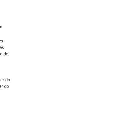
 e
es
ves
o de
er do
er do