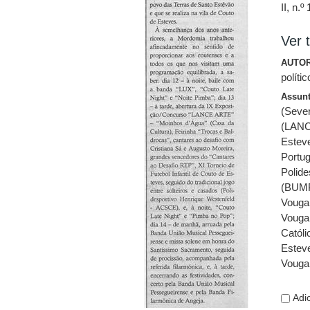
II, n.º
Ver t
AUTOR
políti
Assun
(Sever
(LAN
Esteve
Portug
Polide
(BUMP)
Vouga,
Vouga 
Católi
Estev
Vouga,
Adic