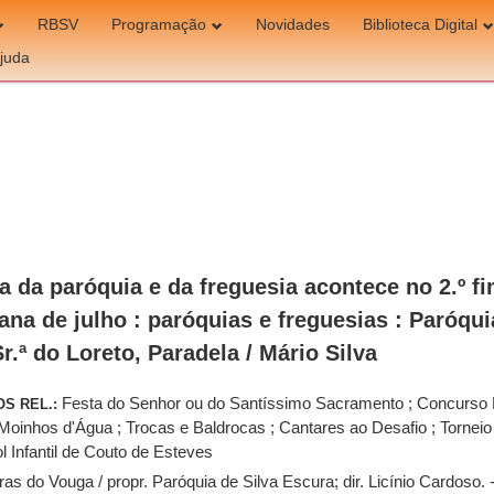
RBSV
Programação
Novidades
Biblioteca Digital
juda
a da paróquia e da freguesia acontece no 2.º f
na de julho : paróquias e freguesias : Paróqui
Sr.ª do Loreto, Paradela / Mário Silva
Festa do Senhor ou do Santíssimo Sacramento ; Concurso
OS REL.:
 Moinhos d'Água ; Trocas e Baldrocas ; Cantares ao Desafio ; Torneio
l Infantil de Couto de Esteves
ras do Vouga / propr. Paróquia de Silva Escura; dir. Licínio Cardoso. 