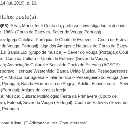
 114 (jul. 2019), p. 16.
ítulos deste(s):
Silva, Mário José Costa da, professor, investigador, historiador
(ES):
co, 1968- (Couto de Esteves, Sever do Vouga, Portugal)
Igreja Católica. Paróquia de Couto de Esteves -- Couto de Estev
tos:
 do Vouga, Portugal)
;
Liga dos Amigos e Naturais de Couto de Este
CE)
;
Banda Lux (grupo de música) -- Sever do Vouga (Portugal)
;
Cout
s. Casa da Cultura -- Couto de Esteves (Sever do Vouga,
al)
;
Associação Cultural e Social de Couto de Esteves (ACSCE).
sportivo Henrique Westenfeld
;
Banda União Musical Pessegueirense
 -- Música portuguesa -- Filarmónica -- Pessegueiro do Vouga (Sev
 Portugal)
;
Banda Filarmónica de Angeja
;
Adulto
;
Fundo Local -- Sev
(Portugal)
;
Artigos de jornais
;
Igreja
ca
;
Música
;
Cultura
;
Molinologia
;
Festa da Primavera (Couto de
es)
;
Futebol
;
Sever do Vouga (Portugal)
;
Couto de Esteves (Sever do
 Portugal)
ionar à lista
Adicionar à lista 'Com interesse'