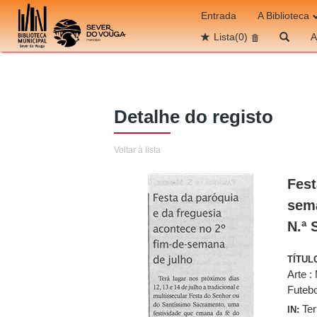
Ir para o conteúdo
Entrada
A Biblioteca
Lista
(0)
A
Detalhe do registo
Voltar à lista
Fest
sema
N.ª 
TÍTUL
Arte :
Futebo
Ter
IN: