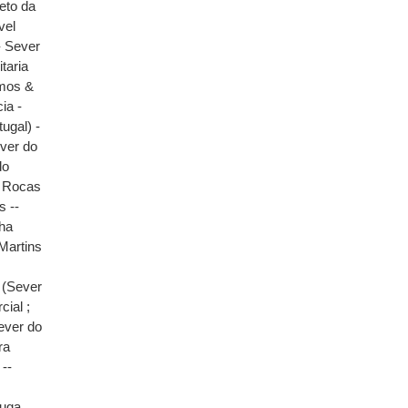
eto da
vel
 Sever
taria
mos &
cia -
ugal) -
ver do
do
- Rocas
s --
ha
Martins
 (Sever
cial ;
ever do
ra
 --
ouga