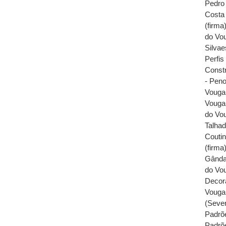
Pedro 
Costa 
(firma
do Vou
Silvae
Perfis
Constr
- Peno
Vouga,
Vouga 
do Vou
Talhad
Coutin
(firma
Gânda
do Vou
Decora
Vouga 
(Sever
Padrõe
Padrõe