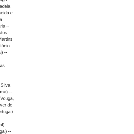
radela
eida e
da
ria --
utos
Martins
tónio
) --
das
e
--
Silva
rma) --
 Vouga,
ver do
rtugal)
l) --
al) --