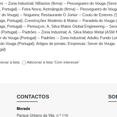
s -- Zona Industrial
;
NBastos (firma) -- Pessegueiro do Vouga (Seve
 Portugal) -- Feira Nova
;
Astroângulo (firma) -- Pessegueiro do Voug
 do Vouga) -- Nogueira
;
Restaurante O Júnior -- Couto de Esteves (
ga, Portugal)
;
Construções Modesto & Matos -- Paradela do Vouga 
ga, Portugal) -- Penouços
;
A. Silva Matos Global Engineering -- Sev
(Portugal) -- Padrões -- Zona Industrial
;
A. Silva Matos Metal (ASM M
r do Vouga (Portugal) -- Padrões -- Zona Industrial
;
Adulto
;
Fundo Loc
do Vouga (Portugal)
;
Artigos de jornais
;
Empresas
;
Sever do Vouga
gal)
ionar à lista
Adicionar à lista 'Com interesse'
CONTACTOS
SO
Morada
Parque Urbano da Vila, n.º 110