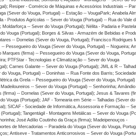
gal)
;
Resiper - Comércio de Máquinas e Acessórios Industriais -- Pa
ga (Sever do Vouga, Portugal) -- Estação -- VougaPark
;
Anabela Alm
a - Produtos Agrícolas -- Sever do Vouga (Portugal) -- Rua do Vale 
a
;
Moldarforça -- Sever do Vouga (Portugal)
;
Nélita - Padaria e Pastela
do Vouga (Portugal)
;
Borges & Silvas - Armazém de Bebidas e Prod
tares -- Dornelas (Sever do Vouga, Portugal)
;
Francisco Rodrigues 
) -- Pessegueiro do Vouga (Sever do Vouga, Portugal) -- Nogueira
;
An
 Marques (firma) -- Pessegueiro do Vouga (Sever do Vouga, Portugal
ira
;
PTFStar - Tecnologias e Climatização -- Sever do Vouga
gal)
;
Carnes Galante -- Sever do Vouga (Portugal)
;
JML & R -- Talha
 do Vouga, Portugal) -- Doninhas -- Rua Fonte dos Barris
;
Sociedad
létrica da Grela -- Pessegueiro do Vouga (Sever do Vouga, Portugal) 
;
Madeiloureiros -- Sever do Vouga (Portugal) -- Senhorinha
;
Amândio 
 (firma) -- Dornelas (Sever do Vouga, Portugal)
;
Jesus & Tavares (fi
do Vouga (Portugal)
;
JAF - Tornearia em Série -- Talhadas (Sever do
al)
;
SICAF - Sociedade de Informática, Assessoria e Formação -- Se
(Portugal)
;
Tangentágil - Montagens Metálicas -- Sever do Vouga (Po
horinha
;
José Adílio Coutinho da Graça (firma)
;
Madeipenouços -
ortes de Mercadorias -- Paradela do Vouga (Sever do Vouga, Portuga
ços
;
Antiseve - Tratamentos Anticorrosivos -- Sever do Vouga (Portug