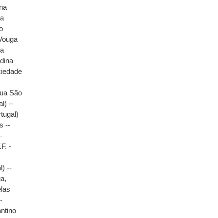
ona
ga
o
 Vouga
ca
ldina
ciedade
Rua São
l) --
tugal)
s --
-
.F. -
) --
a,
elas
-
ntino