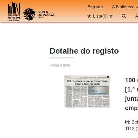
Ir para o conteúdo
Entrada
A Biblioteca
Lista
(0)
A
Detalhe do registo
Voltar à lista
100 
[1.ª
junt
empr
Bei
IN:
1113 (