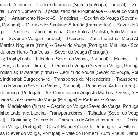
as de Alumínio -- Cedrim do Vouga (Sever do Vouga, Portugal) -- Z
ial
;
Com4 Comércio Especializado de Proximidade -- Sever do Vou
gal) -- Arruamento Novo
;
4S - Madeiras -- Cedrim do Vouga (Sever d
 Portugal) -- Carrazedo
;
Santiago & Irmão (transportes) -- Sever do
gal) -- Padrões -- Zona Industrial
;
Construtora Paulista
;
Auto Mecâni
ta -- Sever do Vouga (Portugal) -- Padrões -- Zona Industrial
;
Maria A
Martins Nogueira (firma) -- Sever do Vouga (Portugal)
;
Mirtilusa - So
dutores Horto-Frutícolas -- Sever do Vouga (Portugal) --
io
;
Trophyflash -- Talhadas (Sever do Vouga, Portugal) -- Macida -- 
o
;
Força de Viver (firma) -- Cedrim do Vouga (Sever do Vouga, Portuga
ndustrial
;
Tswaterjet (firma) -- Cedrim do Vouga (Sever do Vouga, Por
a Industrial
;
Burgoconvite - Transportes de Mercadorias -- Transporte
la do Vouga (Sever do Vouga, Portugal) -- Penouços
;
Ardua (firma) -
do Vouga (Portugal) -- Av. Comendador Augusto Martins Pereira
;
A.F
haria Civil -- Sever do Vouga (Portugal) -- Padrões -- Zona
ial
;
Madeicelso (firma) -- Cedrim do Vouga (Sever do Vouga, Portugal
inho
;
Ladeira & Ladeira - Transportadores -- Talhadas (Sever do Voug
al) -- Doninhas
;
Decorestal - Comercio de Artigos para o Lar -- Dorn
 do Vouga, Portugal) -- Casal
;
Manuel Augusto Domingues & Filhos -
as (Sever do Vouga, Portugal) -- Vale do Homem
;
Auto Pneus Diama