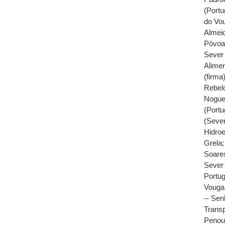
(Portu
do Vou
Almeid
Póvo
Sever 
Alimen
(firma
Rebelo
Nogue
(Portu
(Sever
Hidroe
Grela
Soares
Sever 
Portug
Vouga 
-- Sen
Transp
Penou