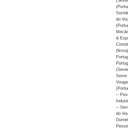
(Sever
(Portu
Sorrid
do Vou
(Portu
Mecâni
& Espí
Constr
(firma
Portug
Portug
(Sever
Sever 
Vouga,
(Portu
-- Pes
Industr
-- Sev
do Vou
Dornel
Pesse