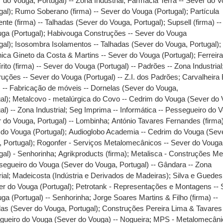
 do Vouga, Portugal) -- Zona Industrial
;
Farmácia Terra -- Sever do 
gal)
;
Rumo Soberano (firma) -- Sever do Vouga (Portugal)
;
Partícula
ente (firma) -- Talhadas (Sever do Vouga, Portugal)
;
Supsell (firma) -
ga (Portugal)
;
Habivouga Construções -- Sever do Vouga
gal)
;
Isosombra Isolamentos -- Talhadas (Sever do Vouga, Portugal)
ca Gineto da Costa & Martins -- Sever do Vouga (Portugal)
;
Ferreira
rito (firma) -- Sever do Vouga (Portugal) -- Padrões -- Zona Industrial
uções -- Sever do Vouga (Portugal) -- Z.I. dos Padrões
;
Carvalheira
) -- Fabricação de móveis -- Dornelas (Sever do Vouga,
al)
;
Metalcovo - metalúrgica do Covo -- Cedrim do Vouga (Sever do 
al) -- Zona Industrial
;
Seg Imprima -- Informática -- Pessegueiro do 
 do Vouga, Portugal) -- Lombinha
;
António Tavares Fernandes (firma)
do Vouga (Portugal)
;
Audioglobo Academia -- Cedrim do Vouga (Sev
 Portugal)
;
Rogonfer - Serviços Metalomecânicos -- Sever do Vouga
gal) - Senhorinha
;
Agrikproducts (firma)
;
Metalisca - Construções Me
segueiro do Vouga (Sever do Vouga, Portugal) -- Gândara -- Zona
ial
;
Madeicosta (Indústria e Derivados de Madeiras)
;
Silva e Guedes 
er do Vouga (Portugal)
;
Petrotank - Representações e Montagens -- 
ga (Portugal) -- Senhorinha
;
Jorge Soares Martins & Filho (firma) --
as (Sever do Vouga, Portugal)
;
Construções Pereira Lima & Tavares 
gueiro do Vouga (Sever do Vouga) -- Nogueira
;
MPS - Metalomecâni