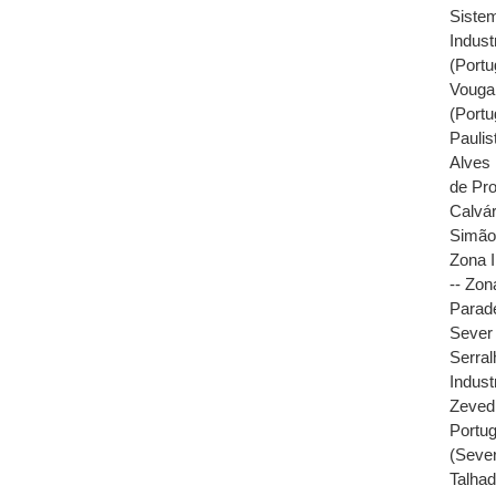
Sistem
Industr
(Portu
Vouga,
(Portu
Paulis
Alves 
de Pro
Calvár
Simã
Zona I
-- Zon
Parade
Sever 
Serral
Industr
Zeved
Portug
(Sever
Talhad