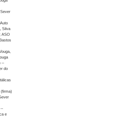
Vouga
- Sever
;
Auto
, Silva
;
ASO
 Bastos
Vouga,
Vouga
 --
er do
tálicas
(firma)
Sever
--
ca e