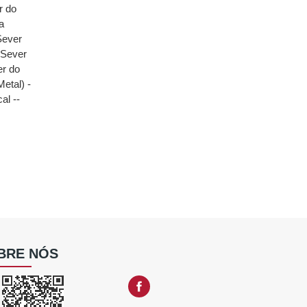
r do
a
Sever
(Sever
er do
etal) -
al --
BRE NÓS