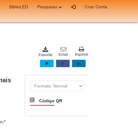
BiblioLED
Pesquisas
Criar Conta
Email
Imprimir
Exportar
mais
Código QR
n.º