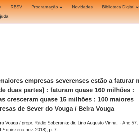
RBSV
Programação
Novidades
Biblioteca Digital
juda
maiores empresas severenses estão a faturar 
 de duas partes] : faturam quase 160 milhões :
as cresceram quase 15 milhões : 100 maiores
esas de Sever do Vouga / Beira Vouga
ra Vouga / propr. Rádio Soberania; dir. Lino Augusto Vinhal. - Ano 57, 
1.ª quinzena nov. 2018), p. 7.