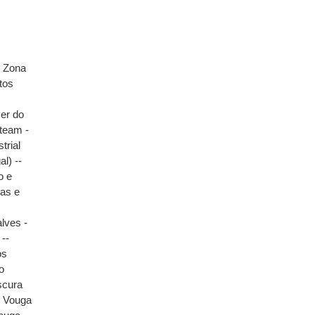
- Zona
tos
er do
team -
trial
l) --
o e
tas e
lves -
 --
os
o
Escura
o Vouga