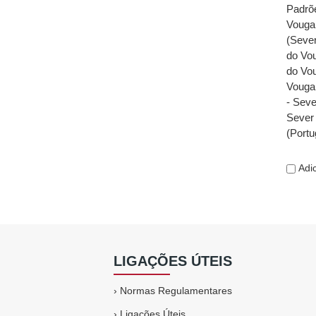
Padrõe
Vouga,
(Sever
do Vou
do Vou
Vouga 
- Seve
Sever 
(Portu
Adic
LIGAÇÕES ÚTEIS
›
Normas Regulamentares
›
Ligações Úteis