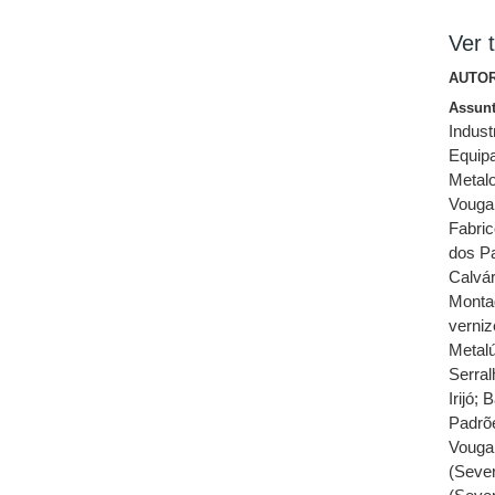
Ver t
AUTOR
Assun
Industr
Equipa
Metalo
Vouga 
Fabric
dos P
Calvár
Montag
verniz
Metalú
Serral
Irijó
;
B
Padrõ
Vouga,
(Sever