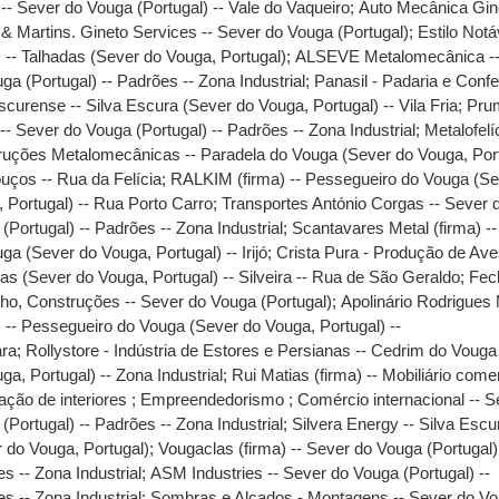
-- Sever do Vouga (Portugal) -- Vale do Vaqueiro
;
Auto Mecânica Gin
& Martins. Gineto Services -- Sever do Vouga (Portugal)
;
Estilo Notá
) -- Talhadas (Sever do Vouga, Portugal)
;
ALSEVE Metalomecânica --
ga (Portugal) -- Padrões -- Zona Industrial
;
Panasil - Padaria e Confei
scurense -- Silva Escura (Sever do Vouga, Portugal) -- Vila Fria
;
Pru
 -- Sever do Vouga (Portugal) -- Padrões -- Zona Industrial
;
Metalofelí
uções Metalomecânicas -- Paradela do Vouga (Sever do Vouga, Port
uços -- Rua da Felícia
;
RALKIM (firma) -- Pessegueiro do Vouga (Se
 Portugal) -- Rua Porto Carro
;
Transportes António Corgas -- Sever 
(Portugal) -- Padrões -- Zona Industrial
;
Scantavares Metal (firma) -
ga (Sever do Vouga, Portugal) -- Irijó
;
Crista Pura - Produção de Ave
as (Sever do Vouga, Portugal) -- Silveira -- Rua de São Geraldo
;
Fec
ho, Construções -- Sever do Vouga (Portugal)
;
Apolinário Rodrigues 
) -- Pessegueiro do Vouga (Sever do Vouga, Portugal) --
ra
;
Rollystore - Indústria de Estores e Persianas -- Cedrim do Vouga
ga, Portugal) -- Zona Industrial
;
Rui Matias (firma) -- Mobiliário comer
ção de interiores ; Empreendedorismo ; Comércio internacional -- S
(Portugal) -- Padrões -- Zona Industrial
;
Silvera Energy -- Silva Escu
 do Vouga, Portugal)
;
Vougaclas (firma) -- Sever do Vouga (Portugal)
s -- Zona Industrial
;
ASM Industries -- Sever do Vouga (Portugal) --
s -- Zona Industrial
;
Sombras e Alçados - Montagens -- Sever do V