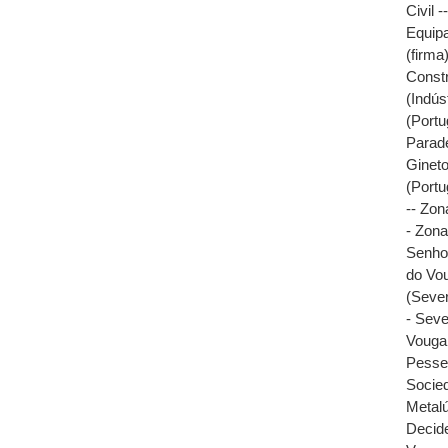
Civil 
Equipa
(firma
Constr
(Indús
(Portu
Parade
Gineto
(Portu
-- Zon
- Zona
Senho
do Vou
(Sever
- Seve
Vouga 
Pesseg
Socied
Metalú
Decid