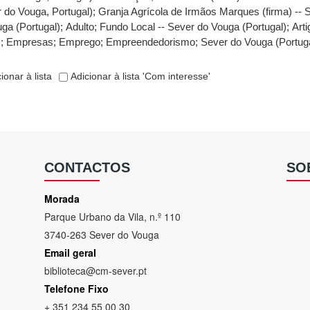
 do Vouga, Portugal)
;
Granja Agrícola de Irmãos Marques (firma) -- 
ga (Portugal)
;
Adulto
;
Fundo Local -- Sever do Vouga (Portugal)
;
Art
s
;
Empresas
;
Emprego
;
Empreendedorismo
;
Sever do Vouga (Portug
ionar à lista
Adicionar à lista 'Com interesse'
CONTACTOS
SO
Morada
Parque Urbano da Vila, n.º 110
3740-263 Sever do Vouga
Email geral
biblioteca@cm-sever.pt
Telefone Fixo
+ 351 234 55 00 30