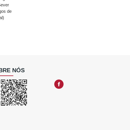
Sever
igos de
al)
BRE NÓS