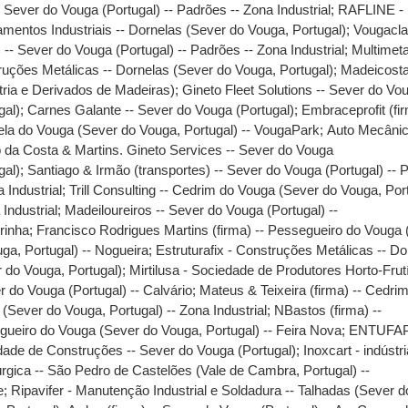
-- Sever do Vouga (Portugal) -- Padrões -- Zona Industrial
;
RAFLINE -
mentos Industriais -- Dornelas (Sever do Vouga, Portugal)
;
Vougacl
) -- Sever do Vouga (Portugal) -- Padrões -- Zona Industrial
;
Multimeta
uções Metálicas -- Dornelas (Sever do Vouga, Portugal)
;
Madeicost
tria e Derivados de Madeiras)
;
Gineto Fleet Solutions -- Sever do Vo
gal)
;
Carnes Galante -- Sever do Vouga (Portugal)
;
Embraceprofit (fir
la do Vouga (Sever do Vouga, Portugal) -- VougaPark
;
Auto Mecâni
 da Costa & Martins. Gineto Services -- Sever do Vouga
gal)
;
Santiago & Irmão (transportes) -- Sever do Vouga (Portugal) -- 
a Industrial
;
Trill Consulting -- Cedrim do Vouga (Sever do Vouga, Port
 Industrial
;
Madeiloureiros -- Sever do Vouga (Portugal) --
rinha
;
Francisco Rodrigues Martins (firma) -- Pessegueiro do Vouga
ga, Portugal) -- Nogueira
;
Estruturafix - Construções Metálicas -- Do
 do Vouga, Portugal)
;
Mirtilusa - Sociedade de Produtores Horto-Frut
r do Vouga (Portugal) -- Calvário
;
Mateus & Teixeira (firma) -- Cedri
(Sever do Vouga, Portugal) -- Zona Industrial
;
NBastos (firma) --
ueiro do Vouga (Sever do Vouga, Portugal) -- Feira Nova
;
ENTUFAP
ade de Construções -- Sever do Vouga (Portugal)
;
Inoxcart - indústr
rgica -- São Pedro de Castelões (Vale de Cambra, Portugal) --
e
;
Ripavifer - Manutenção Industrial e Soldadura -- Talhadas (Sever d