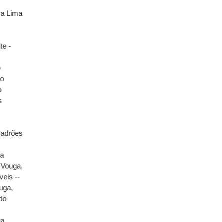
ra Lima
te -
o
do
o
s
 Padrões
ga
 Vouga,
veis --
uga,
 do
ga,