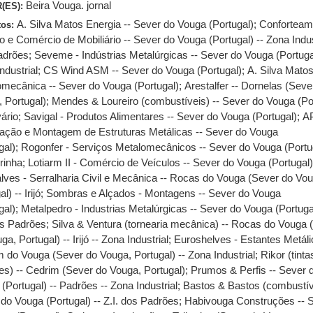
Beira Vouga. jornal
(ES):
A. Silva Matos Energia -- Sever do Vouga (Portugal)
;
Conforteam
tos:
o e Comércio de Mobiliário -- Sever do Vouga (Portugal) -- Zona Indus
adrões
;
Seveme - Indústrias Metalúrgicas -- Sever do Vouga (Portugal
ndustrial
;
CS Wind ASM -- Sever do Vouga (Portugal)
;
A. Silva Mato
mecânica -- Sever do Vouga (Portugal)
;
Arestalfer -- Dornelas (Seve
 Portugal)
;
Mendes & Loureiro (combustíveis) -- Sever do Vouga (Po
vário
;
Savigal - Produtos Alimentares -- Sever do Vouga (Portugal)
;
A
cação e Montagem de Estruturas Metálicas -- Sever do Vouga
gal)
;
Rogonfer - Serviços Metalomecânicos -- Sever do Vouga (Portug
rinha
;
Lotiarm II - Comércio de Veículos -- Sever do Vouga (Portugal
ves - Serralharia Civil e Mecânica -- Rocas do Vouga (Sever do Vou
l) -- Irijó
;
Sombras e Alçados - Montagens -- Sever do Vouga
gal)
;
Metalpedro - Industrias Metalúrgicas -- Sever do Vouga (Portugal
os Padrões
;
Silva & Ventura (tornearia mecânica) -- Rocas do Vouga 
ga, Portugal) -- Irijó -- Zona Industrial
;
Euroshelves - Estantes Metáli
 do Vouga (Sever do Vouga, Portugal) -- Zona Industrial
;
Rikor (tinta
es) -- Cedrim (Sever do Vouga, Portugal)
;
Prumos & Perfis -- Sever 
(Portugal) -- Padrões -- Zona Industrial
;
Bastos & Bastos (combustíve
do Vouga (Portugal) -- Z.I. dos Padrões
;
Habivouga Construções -- 