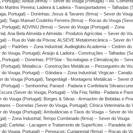
 Portugal)
;
Ardua (firma) -- Sever do Vouga (Portugal) -- Av. Comen
o Martins Pereira
;
Ladeira & Ladeira - Transportadores -- Talhadas 
ga, Portugal) -- Doninhas
;
Jesus & Tavares (firma) -- Sever do Voug
gal)
;
Tiago Manuel Coutinho Ferreira (firma) -- Rocas do Vouga (Sev
 Portugal)
;
ADVINU (firma) -- Sever do Vouga (Portugal) -- Zona
ial
;
Ana Bela Almeida e Almeida - Produtos Agrícolas -- Sever do Vo
gal) -- Rua do Vale da Póvoa
;
ALSEVE Metalomecânica -- Sever do 
gal) -- Padrões -- Zona Industrial
;
Audioglobo Academia -- Cedrim do
 do Vouga, Portugal)
;
Araújo & Ladeira - Construções -- Talhadas (S
 Portugal) -- Doninhas
;
PTFStar - Tecnologias e Climatização -- Sev
(Portugal)
;
Metalisca - Construções Metálicas -- Pessegueiro do Vo
 do Vouga, Portugal) -- Gândara -- Zona Industrial
;
Virgican - Canali
er do Vouga (Portugal)
;
Tangentágil - Montagens Metálicas -- Sever 
(Portugal) -- Senhorinha
;
Panasil - Padaria e Confeitaria Silvaescure
Escura (Sever do Vouga, Portugal) -- Vila Fria
;
Nélita - Padaria e Paste
r do Vouga (Portugal)
;
Borges & Silvas - Armazém de Bebidas e Pro
tares -- Dornelas (Sever do Vouga, Portugal)
;
Clínica Veterinária do
r do Vouga (Portugal)
;
Ambulâncias e Táxis do Vouga -- Sever do V
gal) -- Zona Industrial
;
Tempo Combinado (firma) -- Sever do Vouga
gal)
;
Cartelac - Lacagem e Tratamento de Superfícies -- Paradela do
 do Vouga, Portugal) -- Penouços
;
Cuniarestal (firma) -- Rocas do V