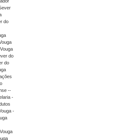
dador
(Sever
a
er do
uga
Vouga
 Vouga
ever do
er do
uga
zações
do
nse --
laria -
dutos
 Vouga -
ouga
 Vouga
ouga