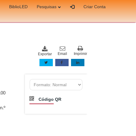
BiblioLED
Pesquisas
Criar Conta
Email
Imprimir
Exportar
100
Código QR
n.º