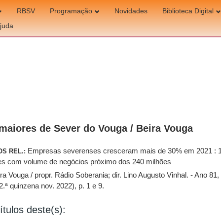
RBSV
Programação
Novidades
Biblioteca Digital
juda
maiores de Sever do Vouga / Beira Vouga
Empresas severenses cresceram mais de 30% em 2021 : 
OS REL.:
es com volume de negócios próximo dos 240 milhões
ra Vouga / propr. Rádio Soberania; dir. Lino Augusto Vinhal. - Ano 81, 
2.ª quinzena nov. 2022), p. 1 e 9.
ítulos deste(s):