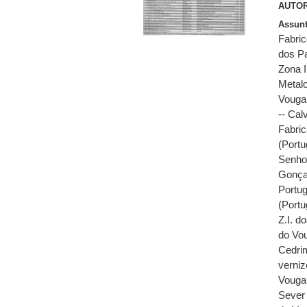
AUTOR
Assun
Fabric
dos P
Zona I
Metalo
Vouga,
-- Cal
Fabri
(Portu
Senho
Gonçal
Portuga
(Portu
Z.I. d
do Vou
Cedrim
verniz
Vouga 
Sever 