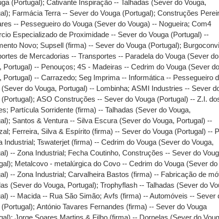
ga (Portugal)
;
Cativante Inspiração -- Talhadas (Sever do Vouga,
al)
;
Farmácia Terra -- Sever do Vouga (Portugal)
;
Construções Perei
res -- Pessegueiro do Vouga (Sever do Vouga) -- Nogueira
;
Com4
io Especializado de Proximidade -- Sever do Vouga (Portugal) --
mento Novo
;
Supsell (firma) -- Sever do Vouga (Portugal)
;
Burgoconvi
ortes de Mercadorias -- Transportes -- Paradela do Vouga (Sever do
 Portugal) -- Penouços
;
4S - Madeiras -- Cedrim do Vouga (Sever d
 Portugal) -- Carrazedo
;
Seg Imprima -- Informática -- Pessegueiro 
(Sever do Vouga, Portugal) -- Lombinha
;
ASMI Industries -- Sever d
(Portugal)
;
ASO Construções -- Sever do Vouga (Portugal) -- Z.I. do
es
;
Partícula Sorridente (firma) -- Talhadas (Sever do Vouga,
al)
;
Santos & Ventura -- Silva Escura (Sever do Vouga, Portugal) --
zal
;
Ferreira, Silva & Espírito (firma) -- Sever do Vouga (Portugal) --
a Industrial
;
Tswaterjet (firma) -- Cedrim do Vouga (Sever do Vouga,
al) -- Zona Industrial
;
Fecha Coutinho, Construções -- Sever do Vou
gal)
;
Metalcovo - metalúrgica do Covo -- Cedrim do Vouga (Sever do
al) -- Zona Industrial
;
Carvalheira Bastos (firma) -- Fabricação de mó
as (Sever do Vouga, Portugal)
;
Trophyflash -- Talhadas (Sever do Vo
al) -- Macida -- Rua São Simão
;
Avfs (firma) -- Automóveis -- Sever
(Portugal)
;
António Tavares Fernandes (firma) -- Sever do Vouga
gal)
;
Jorge Soares Martins & Filho (firma) -- Dornelas (Sever do Vou