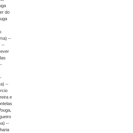
uga
er do
ouga
o
ma) --
 --
Sever
las
--
-
a) --
rcio
reira e
ontelas
Vouga,
gueiro
a) --
lharia