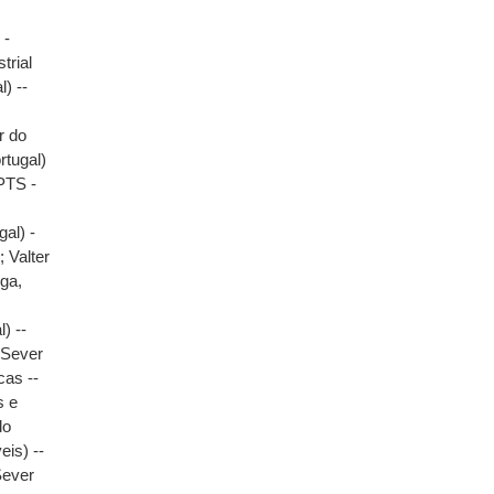
 -
trial
) --
s
r do
rtugal)
PTS -
al) -
)
;
Valter
ga,
) --
(Sever
cas --
s e
do
is) --
Sever