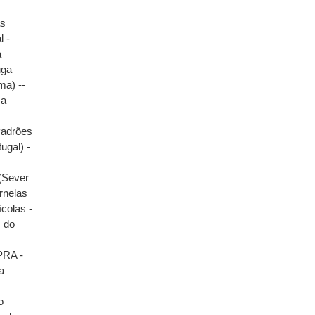
as
l -
a
uga
ma) --
ca
Padrões
ugal) -
 (Sever
rnelas
ícolas -
m do
RA -
ia
o