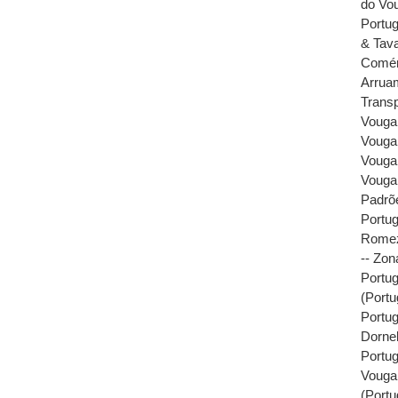
do Vou
Portug
& Tava
Comérc
Arrua
Transp
Vouga,
Vouga,
Vouga 
Vouga 
Padrõ
Portug
Rome
-- Zon
Portug
(Portu
Portug
Dornel
Portug
Vouga 
(Portu