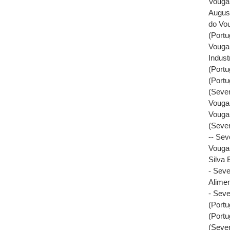
Vouga,
August
do Vou
(Portu
Vouga,
Industr
(Portu
(Portu
(Sever
Vouga,
Vouga 
(Sever
-- Sev
Vouga 
Silva 
- Seve
Alimen
- Seve
(Portu
(Portu
(Sever