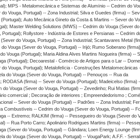
al)
;
MPS - Metalomecânica e Sistemas de Alumínio -- Cedrim do Vo
 do Vouga, Portugal) -- Zona Industrial
;
Silva e Guedes (firma) -- Sev
(Portugal)
;
Auto Mecânica Gineto da Costa & Martins -- Sever do V
gal)
;
Master Welding Solutions (MWS) -- Cedrim do Vouga (Sever do
 Portugal)
;
Rollystore - Indústria de Estores e Persianas -- Cedrim d
(Sever do Vouga, Portugal) -- Zona Industrial
;
Scantavares Metal (fir
do Vouga (Sever do Vouga, Portugal) -- Irijó
;
Rumo Soberano (firma)
do Vouga (Portugal)
;
Maria Aldina Alves Martins Nogueira (firma) -- 
ga (Portugal)
;
Decoarestal - Comércio de Artigos para o Lar -- Dorne
 do Vouga, Portugal)
;
Metalofelícia - Construções Metalomecânicas 
la do Vouga (Sever do Vouga, Portugal) -- Penouços -- Rua da
a
;
RODASA (firma) -- Sever do Vouga (Portugal)
;
Madeicelso (firma) -
 do Vouga (Sever do Vouga, Portugal) -- Zevedinho
;
Rui Matias (firm
ário comercial ; Decoração de interiores ; Empreendedorismo ; Comé
acional -- Sever do Vouga (Portugal) -- Padrões -- Zona Industrial
;
Fer
ra Combustíveis -- Cedrim do Vouga (Sever do Vouga, Portugal) -- F
uga -- Extremo
;
RALKIM (firma) -- Pessegueiro do Vouga (Sever do 
al) -- Rua Porto Carro
;
Apolinário Rodrigues Martins (firma) -- Pesse
ga (Sever do Vouga, Portugal) -- Gândara
;
Loen Energy Lounge (firm
la do Vouga (Sever do Vouga, Portugal) -- VougaPark
;
A.F.F. - Serra