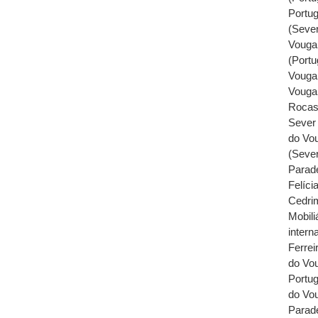
Portug
(Sever
Vouga 
(Portu
Vouga,
Vouga 
Rocas 
Sever 
do Vou
(Sever
Parade
Felíci
Cedrim
Mobili
intern
Ferrei
do Vo
Portug
do Vou
Parade