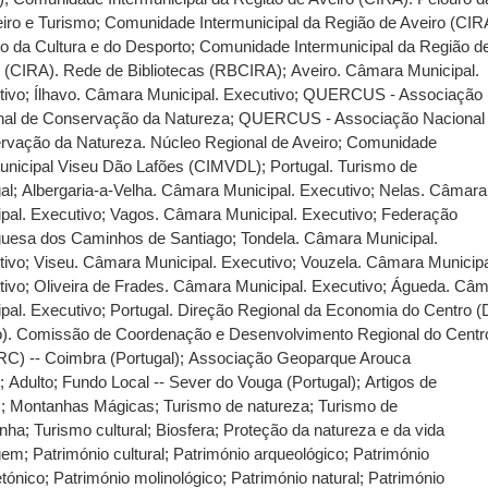
iro e Turismo
;
Comunidade Intermunicipal da Região de Aveiro (CIR
o da Cultura e do Desporto
;
Comunidade Intermunicipal da Região d
o (CIRA). Rede de Bibliotecas (RBCIRA)
;
Aveiro. Câmara Municipal.
tivo
;
Ílhavo. Câmara Municipal. Executivo
;
QUERCUS - Associação
nal de Conservação da Natureza
;
QUERCUS - Associação Nacional
rvação da Natureza. Núcleo Regional de Aveiro
;
Comunidade
municipal Viseu Dão Lafões (CIMVDL)
;
Portugal. Turismo de
al
;
Albergaria-a-Velha. Câmara Municipal. Executivo
;
Nelas. Câmara
pal. Executivo
;
Vagos. Câmara Municipal. Executivo
;
Federação
guesa dos Caminhos de Santiago
;
Tondela. Câmara Municipal.
tivo
;
Viseu. Câmara Municipal. Executivo
;
Vouzela. Câmara Municipa
tivo
;
Oliveira de Frades. Câmara Municipal. Executivo
;
Águeda. Câm
pal. Executivo
;
Portugal. Direção Regional da Economia do Centro 
o). Comissão de Coordenação e Desenvolvimento Regional do Centr
C) -- Coimbra (Portugal)
;
Associação Geoparque Arouca
)
;
Adulto
;
Fundo Local -- Sever do Vouga (Portugal)
;
Artigos de
s
;
Montanhas Mágicas
;
Turismo de natureza
;
Turismo de
nha
;
Turismo cultural
;
Biosfera
;
Proteção da natureza e da vida
gem
;
Património cultural
;
Património arqueológico
;
Património
etónico
;
Património molinológico
;
Património natural
;
Património