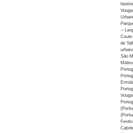
histór
Vouga 
Urbano
Parqu
-- Lar
Couto 
de Tal
urban
São Ma
Mateu
Portug
Portug
Ermid
Portug
Vouga,
Portug
(Portu
(Portu
Festiv
Cabrit