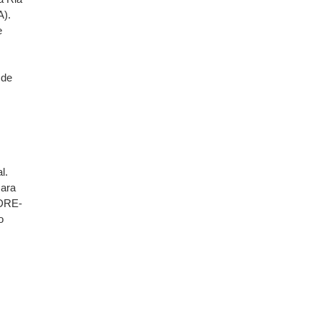
A).
e
 de
l.
ara
(DRE-
o