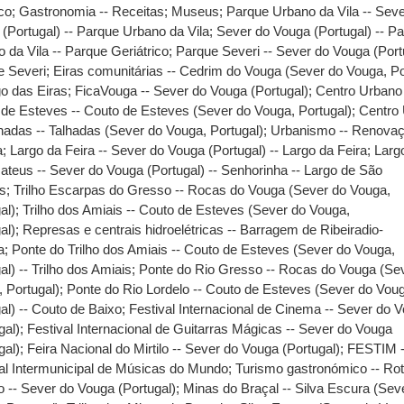
ico
;
Gastronomia -- Receitas
;
Museus
;
Parque Urbano da Vila -- Sev
(Portugal) -- Parque Urbano da Vila
;
Sever do Vouga (Portugal) -- P
 da Vila -- Parque Geriátrico
;
Parque Severi -- Sever do Vouga (Portu
e Severi
;
Eiras comunitárias -- Cedrim do Vouga (Sever do Vouga, Po
go das Eiras
;
FicaVouga -- Sever do Vouga (Portugal)
;
Centro Urbano
de Esteves -- Couto de Esteves (Sever do Vouga, Portugal)
;
Centro
hadas -- Talhadas (Sever do Vouga, Portugal)
;
Urbanismo -- Renova
a
;
Largo da Feira -- Sever do Vouga (Portugal) -- Largo da Feira
;
Larg
teus -- Sever do Vouga (Portugal) -- Senhorinha -- Largo de São
s
;
Trilho Escarpas do Gresso -- Rocas do Vouga (Sever do Vouga,
al)
;
Trilho dos Amiais -- Couto de Esteves (Sever do Vouga,
al)
;
Represas e centrais hidroelétricas -- Barragem de Ribeiradio-
a
;
Ponte do Trilho dos Amiais -- Couto de Esteves (Sever do Vouga,
al) -- Trilho dos Amiais
;
Ponte do Rio Gresso -- Rocas do Vouga (Se
 Portugal)
;
Ponte do Rio Lordelo -- Couto de Esteves (Sever do Vou
al) -- Couto de Baixo
;
Festival Internacional de Cinema -- Sever do 
gal)
;
Festival Internacional de Guitarras Mágicas -- Sever do Vouga
gal)
;
Feira Nacional do Mirtilo -- Sever do Vouga (Portugal)
;
FESTIM 
al Intermunicipal de Músicas do Mundo
;
Turismo gastronómico -- Ro
o -- Sever do Vouga (Portugal)
;
Minas do Braçal -- Silva Escura (Sev