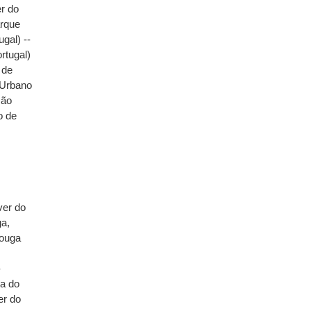
er do
arque
gal) --
rtugal)
 de
 Urbano
ção
o de
ver do
ga,
Vouga
-
ta do
er do