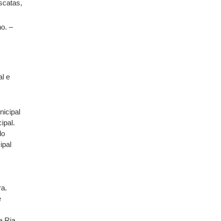
scatas,
o. –
al e
nicipal
ipal.
do
ipal
a.
e
a Ria