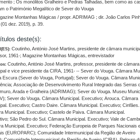
mento ; Os monólitos Gralheiro e Pedras Talhadas, bem como as ca
am o Património Megalítico de Sever do Vouga
gazine Montanhas Mágicas / propr. ADRIMAG ; dir. João Carlos Pinh
 (01 dez. 2019), p. 39.
ítulos deste(s):
Coutinho, António José Martins, presidente de câmara municip
(ES):
sor, 1961-
;
Magazine Montanhas Mágicas, entrevistador
Coutinho, António José Martins, professor, presidente de câmara
tos:
pal e vice presidente da CIRA, 1961- -- Sever do Vouga. Câmara Mu
va Escura (Sever do Vouga, Portugal)
;
Sever do Vouga. Câmara Munic
dência
;
Associação de Desenvolvimento Rural Integrado das Serras 
muro, Arada e Gralheira (ADRIMAG)
;
Sever do Vouga. Museu Munic
V)
;
Sever do Vouga. Câmara Municipal. Executivo
;
Arouca. Câmara
pal. Executivo
;
Castro Daire. Câmara Municipal. Executivo
;
Cinfães.
a Municipal. Executivo
;
Castelo de Paiva. Câmara Municipal.
tivo
;
São Pedro do Sul. Câmara Municipal. Executivo
;
Vale de Cambr
a Municipal. Executivo
;
Federação Europeia de Parques Nacionais 
ais (EUROPARC)
;
Comunidade Intermunicipal da Região de Aveiro
)
;
Comunidade Intermunicipal da Região de Aveiro (CIRA). Pelouro d