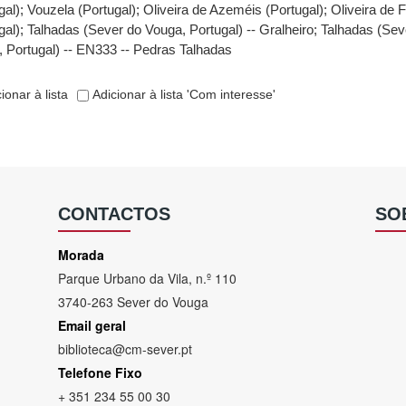
gal)
;
Vouzela (Portugal)
;
Oliveira de Azeméis (Portugal)
;
Oliveira de 
gal)
;
Talhadas (Sever do Vouga, Portugal) -- Gralheiro
;
Talhadas (Sev
 Portugal) -- EN333 -- Pedras Talhadas
ionar à lista
Adicionar à lista 'Com interesse'
CONTACTOS
SO
Morada
Parque Urbano da Vila, n.º 110
3740-263 Sever do Vouga
Email geral
biblioteca@cm-sever.pt
Telefone Fixo
+ 351 234 55 00 30