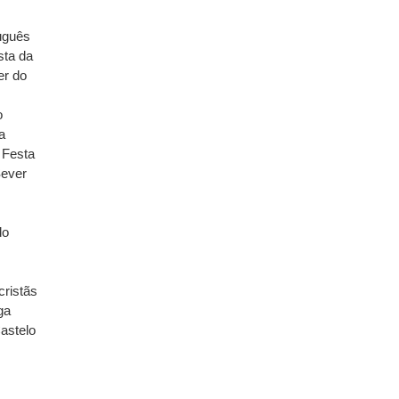
uguês
sta da
er do
o
a
;
Festa
Sever
do
cristãs
ga
astelo