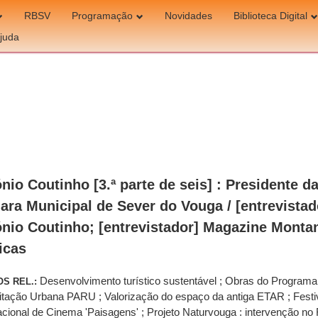
RBSV
Programação
Novidades
Biblioteca Digital
juda
nio Coutinho [3.ª parte de seis] : Presidente d
ra Municipal de Sever do Vouga / [entrevistad
nio Coutinho; [entrevistador] Magazine Monta
icas
Desenvolvimento turístico sustentável ; Obras do Programa
OS REL.:
itação Urbana PARU ; Valorização do espaço da antiga ETAR ; Festi
acional de Cinema 'Paisagens' ; Projeto Naturvouga : intervenção no 