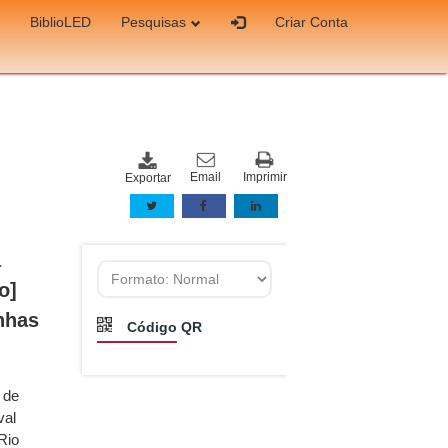
BiblioLED
Pesquisas
Criar Conta
Email
Imprimir
Exportar
a
o]
nhas
Código QR
 de
val
Rio