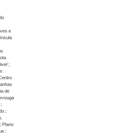
 do
aves e
ínsula
os
Rota
vel ;
as
Centro
tanhas
ia de
urvouga
;
do ;
,
; Plano
ue :