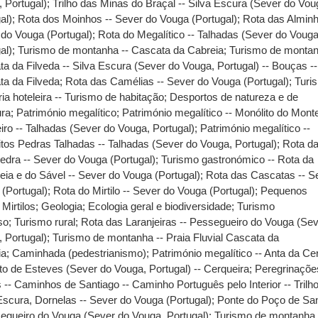
 Portugal)
;
Trilho das Minas do Braçal -- Silva Escura (Sever do Vou
al)
;
Rota dos Moinhos -- Sever do Vouga (Portugal)
;
Rota das Alminh
do Vouga (Portugal)
;
Rota do Megalítico -- Talhadas (Sever do Vouga
al)
;
Turismo de montanha -- Cascata da Cabreia
;
Turismo de montan
a da Filveda -- Silva Escura (Sever do Vouga, Portugal) -- Bouças --
ta da Filveda
;
Rota das Camélias -- Sever do Vouga (Portugal)
;
Turi
ria hoteleira -- Turismo de habitação
;
Desportos de natureza e de
ura
;
Património megalítico
;
Património megalítico -- Monólito do Mont
iro -- Talhadas (Sever do Vouga, Portugal)
;
Património megalítico --
tos Pedras Talhadas -- Talhadas (Sever do Vouga, Portugal)
;
Rota d
edra -- Sever do Vouga (Portugal)
;
Turismo gastronómico -- Rota da
ia e do Sável -- Sever do Vouga (Portugal)
;
Rota das Cascatas -- S
(Portugal)
;
Rota do Mirtilo -- Sever do Vouga (Portugal)
;
Pequenos
;
Mirtilos
;
Geologia
;
Ecologia geral e biodiversidade
;
Turismo
oso
;
Turismo rural
;
Rota das Laranjeiras -- Pessegueiro do Vouga (Se
 Portugal)
;
Turismo de montanha -- Praia Fluvial Cascata da
ia
;
Caminhada (pedestrianismo)
;
Património megalítico -- Anta da Ce
to de Esteves (Sever do Vouga, Portugal) -- Cerqueira
;
Peregrinaçõe
s -- Caminhos de Santiago -- Caminho Português pelo Interior -- Trilh
Escura, Dornelas -- Sever do Vouga (Portugal)
;
Ponte do Poço de San
egueiro do Vouga (Sever do Vouga, Portugal)
;
Turismo de montanha 