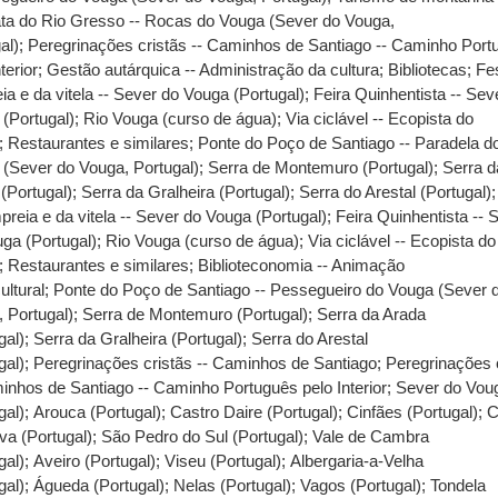
ta do Rio Gresso -- Rocas do Vouga (Sever do Vouga,
al)
;
Peregrinações cristãs -- Caminhos de Santiago -- Caminho Port
terior
;
Gestão autárquica -- Administração da cultura
;
Bibliotecas
;
Fe
ia e da vitela -- Sever do Vouga (Portugal)
;
Feira Quinhentista -- Sev
(Portugal)
;
Rio Vouga (curso de água)
;
Via ciclável -- Ecopista do
;
Restaurantes e similares
;
Ponte do Poço de Santiago -- Paradela d
(Sever do Vouga, Portugal)
;
Serra de Montemuro (Portugal)
;
Serra d
(Portugal)
;
Serra da Gralheira (Portugal)
;
Serra do Arestal (Portugal)
preia e da vitela -- Sever do Vouga (Portugal)
;
Feira Quinhentista -- 
ga (Portugal)
;
Rio Vouga (curso de água)
;
Via ciclável -- Ecopista do
;
Restaurantes e similares
;
Biblioteconomia -- Animação
ultural
;
Ponte do Poço de Santiago -- Pessegueiro do Vouga (Sever 
 Portugal)
;
Serra de Montemuro (Portugal)
;
Serra da Arada
gal)
;
Serra da Gralheira (Portugal)
;
Serra do Arestal
gal)
;
Peregrinações cristãs -- Caminhos de Santiago
;
Peregrinações 
inhos de Santiago -- Caminho Português pelo Interior
;
Sever do Vou
gal)
;
Arouca (Portugal)
;
Castro Daire (Portugal)
;
Cinfães (Portugal)
;
C
va (Portugal)
;
São Pedro do Sul (Portugal)
;
Vale de Cambra
gal)
;
Aveiro (Portugal)
;
Viseu (Portugal)
;
Albergaria-a-Velha
gal)
;
Águeda (Portugal)
;
Nelas (Portugal)
;
Vagos (Portugal)
;
Tondela