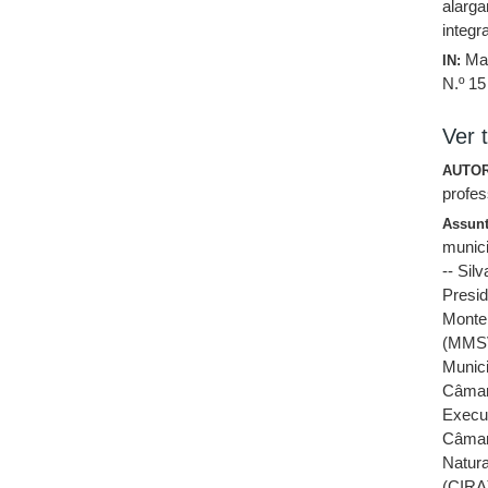
alarga
integr
Ma
IN:
N.º 15
Ver t
AUTOR
profes
Assun
munici
-- Sil
Presi
Monte
(MMS
Munici
Câmar
Execu
Câmar
Natur
(CIRA