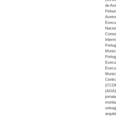
de Ave
Pelour
Aveir
Execu
Nacio
Conse
Inter
Portug
Munici
Portu
Execu
Execu
Munici
Centr
(CCDR
(AGA
jornai
monta
selva
arquit