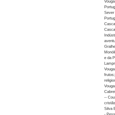
Vouga,
Portug
Sever 
Portug
Cascat
Casca
Indúst
avent
Gralhe
Monóli
e da P
Lampre
Vouga 
frutos
religi
Vouga,
Cabre
-- Cou
cristã
Silva 
- Pess