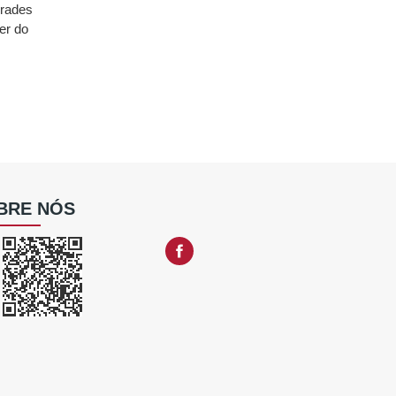
Frades
er do
BRE NÓS