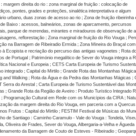
: margem direita do rio : zona marginal de fruição : colocação de
iços, pontes, grades e proteções, sinalética interpretativa e algum
ário urbano, duas zonas de acesso ao rio ; Zona de fruição ribeirinha
de Baixo : acessos, balneários, zonas de aparcamento, percursos
ais, parque de merendas, mirantes e miradouros de observação de 
isagens, reflorestação ; Zona marginal de fruição do Rio Vouga ; Pen
ição na Barragem de Ribeiradio Ermida ; Zona Mineira do Braçal com
o à Ecopista e recriação do percurso das antigas vagonetes ; Rota d
s de Portugal ; Património megalítico de Sever do Vouga integra a 
tica Nacional e Europeia ; CETS Carta Europeia de Turismo Sustentá
o integrado ; Capital do Mirtilo ; Grande Rota das Montanhas Mágic
ng and Walking ; Rota da Água e da Pedra das Montanhas Mágicas ; 
 Serra do Arestal ; Carta Europeia de Turismo Sustentável das Mon
s ; Grande Rota da Região de Aveiro : Produto Turístico Integrado R
o ; Programação Cultural em Rede com os Municípios da CIRA ; Nat
rização da margem direita do Rio Vouga, em parceria com a Quercus 
os Frutos : Capital do Mirtilo ; FESTIM Festival de Músicas do Mun
o de Santiago : Caminho Caramulo - Vale do Vouga : Tondela, Viseu
a, Oliveira de Frades, Sever do Vouga, Albergaria-a-Velha e Águeda 
denamento da Barragem de Couto de Esteves - Ribeiradio ; Geoparq