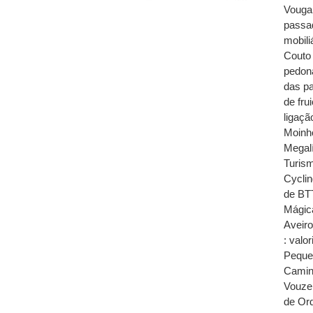
Vouga 
passad
mobili
Couto 
pedon
das pa
de fru
ligaçã
Moinho
Megalí
Turism
Cycli
de BTT
Mágica
Aveir
: valo
Pequen
Caminh
Vouzel
de Or