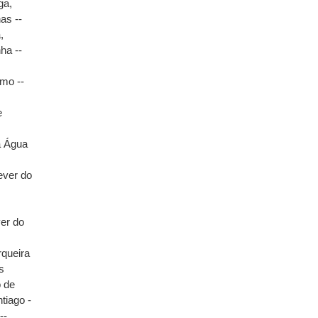
ga,
as --
,
ha --
smo --
e
a Água
ever do
ver do
rqueira
s
o de
tiago -
--