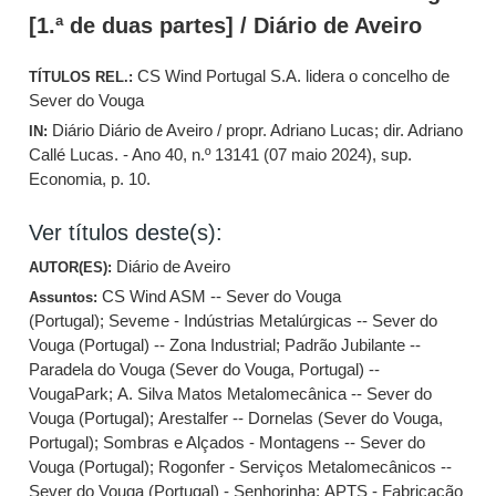
[1.ª de duas partes] / Diário de Aveiro
CS Wind Portugal S.A. lidera o concelho de
TÍTULOS REL.:
Sever do Vouga
Diário Diário de Aveiro / propr. Adriano Lucas; dir. Adriano
IN:
Callé Lucas. - Ano 40, n.º 13141 (07 maio 2024), sup.
Economia, p. 10.
Ver títulos deste(s):
Diário de Aveiro
AUTOR(ES):
CS Wind ASM -- Sever do Vouga
Assuntos:
(Portugal)
;
Seveme - Indústrias Metalúrgicas -- Sever do
Vouga (Portugal) -- Zona Industrial
;
Padrão Jubilante --
Paradela do Vouga (Sever do Vouga, Portugal) --
VougaPark
;
A. Silva Matos Metalomecânica -- Sever do
Vouga (Portugal)
;
Arestalfer -- Dornelas (Sever do Vouga,
Portugal)
;
Sombras e Alçados - Montagens -- Sever do
Vouga (Portugal)
;
Rogonfer - Serviços Metalomecânicos --
Sever do Vouga (Portugal) - Senhorinha
;
APTS - Fabricação