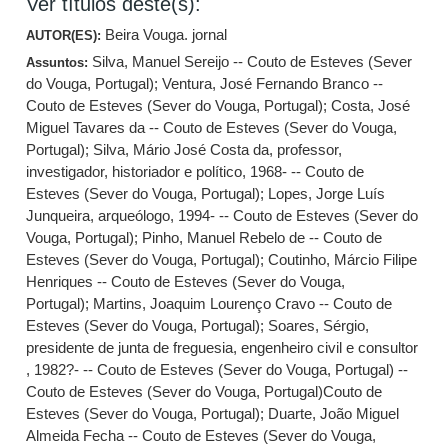
Ver títulos deste(s):
Beira Vouga. jornal
AUTOR(ES):
Silva, Manuel Sereijo -- Couto de Esteves (Sever
Assuntos:
do Vouga, Portugal)
;
Ventura, José Fernando Branco --
Couto de Esteves (Sever do Vouga, Portugal)
;
Costa, José
Miguel Tavares da -- Couto de Esteves (Sever do Vouga,
Portugal)
;
Silva, Mário José Costa da, professor,
investigador, historiador e político, 1968- -- Couto de
Esteves (Sever do Vouga, Portugal)
;
Lopes, Jorge Luís
Junqueira, arqueólogo, 1994- -- Couto de Esteves (Sever do
Vouga, Portugal)
;
Pinho, Manuel Rebelo de -- Couto de
Esteves (Sever do Vouga, Portugal)
;
Coutinho, Márcio Filipe
Henriques -- Couto de Esteves (Sever do Vouga,
Portugal)
;
Martins, Joaquim Lourenço Cravo -- Couto de
Esteves (Sever do Vouga, Portugal)
;
Soares, Sérgio,
presidente de junta de freguesia, engenheiro civil e consultor
, 1982?- -- Couto de Esteves (Sever do Vouga, Portugal) --
Couto de Esteves (Sever do Vouga, Portugal)Couto de
Esteves (Sever do Vouga, Portugal)
;
Duarte, João Miguel
Almeida Fecha -- Couto de Esteves (Sever do Vouga,