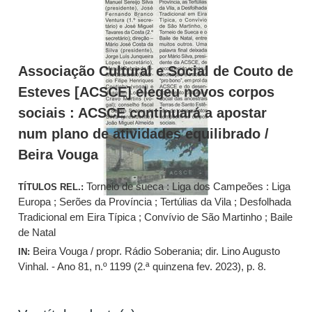
Associação Cultural e Social de Couto de
Esteves [ACSCE] elegeu novos corpos
sociais : ACSCE continuará a apostar
num plano de atividades equilibrado /
Beira Vouga
Torneio de sueca : Liga dos Campeões : Liga
TÍTULOS REL.:
Europa ; Serões da Província ; Tertúlias da Vila ; Desfolhada
Tradicional em Eira Típica ; Convívio de São Martinho ; Baile
de Natal
Beira Vouga / propr. Rádio Soberania; dir. Lino Augusto
IN:
Vinhal. - Ano 81, n.º 1199 (2.ª quinzena fev. 2023), p. 8.