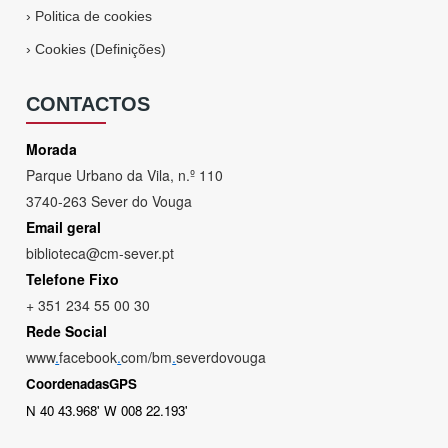
›
Politica de cookies
›
Cookies (Definições)
CONTACTOS
Morada
Parque Urbano da Vila, n.º 110
3740-263 Sever do Vouga
Email geral
biblioteca@cm-sever.pt
Telefone Fixo
+ 351 234 55 00 30
Rede Social
www
.
facebook
.
com/bm
.
severdovouga
CoordenadasGPS
N 40 43.968' W 008 22.193'