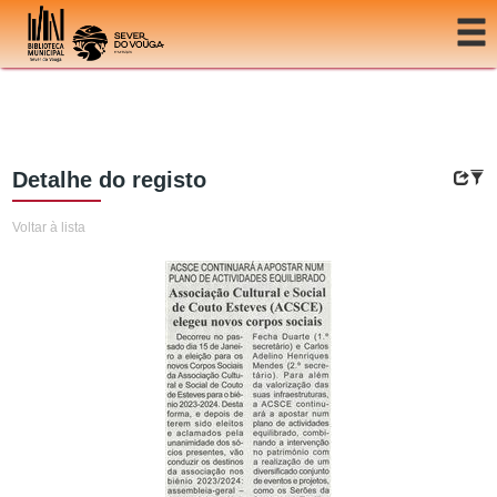
Ir para o conteúdo
Detalhe do registo
Voltar à lista