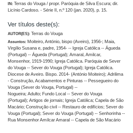
Terras do Vouga / propr. Paróquia de Silva Escura; dir.
IN:
Licínio Cardoso. - Série II, n.º 120 (jan. 2020), p. 15.
Ver títulos deste(s):
Terras do Vouga
AUTOR(ES):
Moiteiro, António, bispo (Aveiro), 1956-
;
Maia,
Assuntos:
Virgílio Susana e, padre, 1954- -- Igreja Católica -- Águeda
(Portugal) -- Águeda (Portugal)
;
Amaral, Amilcar,
Monsenhor, 1919-1990
;
Igreja Católica. Paróquia de Sever
do Vouga -- Sever do Vouga (Portugal)
;
Igreja Católica.
Diocese de Aveiro. Bispo. 2014- (António Moiteiro)
;
Adrilima
- Construção, Acabamentos e Pinturas -- Pessegueiro do
Vouga (Sever do Vouga, Portugal) --
Nogueira
;
Adulto
;
Fundo Local -- Sever do Vouga
(Portugal)
;
Artigos de jornais
;
Igreja Católica
;
Capela de São
Macário
;
Construção civil -- Restauro de edifícios
;
Sever do
Vouga (Portugal)
;
Sever do Vouga (Portugal) -- Senhorinha --
Rua Monsenhor Amílcar Amaral -- Capela de São Macário