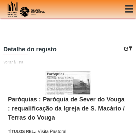
Ir para o conteúdo
Detalhe do registo
Voltar à lista
Paróquias : Paróquia de Sever do Vouga
: requalificação da Igreja de S. Macário /
Terras do Vouga
Visita Pastoral
TÍTULOS REL.: