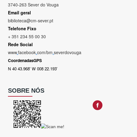
3740-263 Sever do Vouga
Email geral
biblioteca@cm-sever.pt
Telefone Fixo
+ 351 234 55 00 30
Rede Social
www
.
facebook
.
com/bm
.
severdovouga
CoordenadasGPS
N 40 43.968' W 008 22.193'
SOBRE NÓS