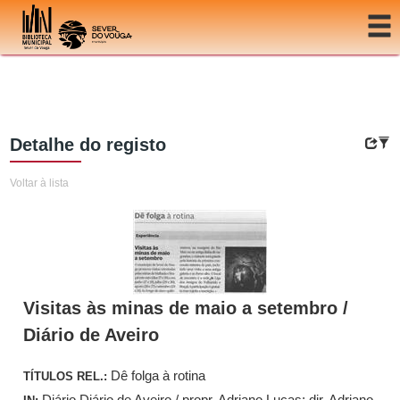
Ir para o conteúdo
Detalhe do registo
Voltar à lista
Visitas às minas de maio a setembro /
Diário de Aveiro
Dê folga à rotina
TÍTULOS REL.:
Diário Diário de Aveiro / propr. Adriano Lucas; dir. Adriano