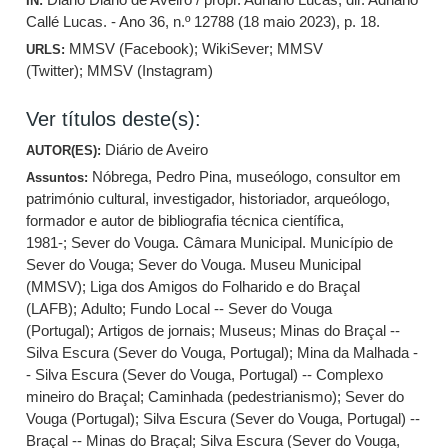
IN:
Callé Lucas. - Ano 36, n.º 12788 (18 maio 2023), p. 18.
MMSV (Facebook)
;
WikiSever
;
MMSV
URLS:
(Twitter)
;
MMSV (Instagram)
Ver títulos deste(s):
Diário de Aveiro
AUTOR(ES):
Nóbrega, Pedro Pina, museólogo, consultor em
Assuntos:
património cultural, investigador, historiador, arqueólogo,
formador e autor de bibliografia técnica científica,
1981-
;
Sever do Vouga. Câmara Municipal. Município de
Sever do Vouga
;
Sever do Vouga. Museu Municipal
(MMSV)
;
Liga dos Amigos do Folharido e do Braçal
(LAFB)
;
Adulto
;
Fundo Local -- Sever do Vouga
(Portugal)
;
Artigos de jornais
;
Museus
;
Minas do Braçal --
Silva Escura (Sever do Vouga, Portugal)
;
Mina da Malhada -
- Silva Escura (Sever do Vouga, Portugal) -- Complexo
mineiro do Braçal
;
Caminhada (pedestrianismo)
;
Sever do
Vouga (Portugal)
;
Silva Escura (Sever do Vouga, Portugal) --
Braçal -- Minas do Braçal
;
Silva Escura (Sever do Vouga,