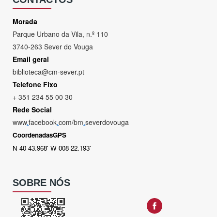
Morada
Parque Urbano da Vila, n.º 110
3740-263 Sever do Vouga
Email geral
biblioteca@cm-sever.pt
Telefone Fixo
+ 351 234 55 00 30
Rede Social
www
.
facebook
.
com/bm
.
severdovouga
CoordenadasGPS
N 40 43.968' W 008 22.193'
SOBRE NÓS