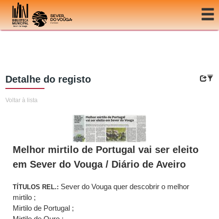
Ir para o conteúdo
Detalhe do registo
Voltar à lista
Melhor mirtilo de Portugal vai ser eleito
em Sever do Vouga / Diário de Aveiro
Sever do Vouga quer descobrir o melhor
TÍTULOS REL.:
mirtilo ;
Mirtilo de Portugal ;
Mirtilo de Ouro ;