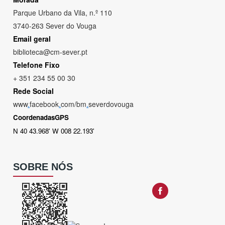
Parque Urbano da Vila, n.º 110
3740-263 Sever do Vouga
Email geral
biblioteca@cm-sever.pt
Telefone Fixo
+ 351 234 55 00 30
Rede Social
www
.
facebook
.
com/bm
.
severdovouga
CoordenadasGPS
N 40 43.968' W 008 22.193'
SOBRE NÓS