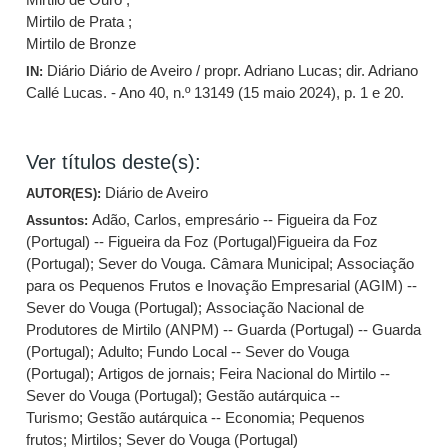
Mirtilo de Prata ;
Mirtilo de Bronze
Diário Diário de Aveiro / propr. Adriano Lucas; dir. Adriano
IN:
Callé Lucas. - Ano 40, n.º 13149 (15 maio 2024), p. 1 e 20.
Ver títulos deste(s):
Diário de Aveiro
AUTOR(ES):
Adão, Carlos, empresário -- Figueira da Foz
Assuntos:
(Portugal) -- Figueira da Foz (Portugal)Figueira da Foz
(Portugal)
;
Sever do Vouga. Câmara Municipal
;
Associação
para os Pequenos Frutos e Inovação Empresarial (AGIM) --
Sever do Vouga (Portugal)
;
Associação Nacional de
Produtores de Mirtilo (ANPM) -- Guarda (Portugal) -- Guarda
(Portugal)
;
Adulto
;
Fundo Local -- Sever do Vouga
(Portugal)
;
Artigos de jornais
;
Feira Nacional do Mirtilo --
Sever do Vouga (Portugal)
;
Gestão autárquica --
Turismo
;
Gestão autárquica -- Economia
;
Pequenos
frutos
;
Mirtilos
;
Sever do Vouga (Portugal)