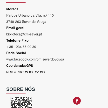
Morada
Parque Urbano da Vila, n.º 110
3740-263 Sever do Vouga
Email geral
biblioteca@cm-sever.pt
Telefone Fixo
+ 351 234 55 00 30
Rede Social
www
.
facebook
.
com/bm
.
severdovouga
CoordenadasGPS
N 40 43.968' W 008 22.193'
SOBRE NÓS