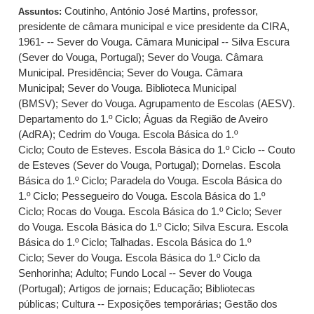
Coutinho, António José Martins, professor,
Assuntos:
presidente de câmara municipal e vice presidente da CIRA,
1961- -- Sever do Vouga. Câmara Municipal -- Silva Escura
(Sever do Vouga, Portugal)
;
Sever do Vouga. Câmara
Municipal. Presidência
;
Sever do Vouga. Câmara
Municipal
;
Sever do Vouga. Biblioteca Municipal
(BMSV)
;
Sever do Vouga. Agrupamento de Escolas (AESV).
Departamento do 1.º Ciclo
;
Águas da Região de Aveiro
(AdRA)
;
Cedrim do Vouga. Escola Básica do 1.º
Ciclo
;
Couto de Esteves. Escola Básica do 1.º Ciclo -- Couto
de Esteves (Sever do Vouga, Portugal)
;
Dornelas. Escola
Básica do 1.º Ciclo
;
Paradela do Vouga. Escola Básica do
1.º Ciclo
;
Pessegueiro do Vouga. Escola Básica do 1.º
Ciclo
;
Rocas do Vouga. Escola Básica do 1.º Ciclo
;
Sever
do Vouga. Escola Básica do 1.º Ciclo
;
Silva Escura. Escola
Básica do 1.º Ciclo
;
Talhadas. Escola Básica do 1.º
Ciclo
;
Sever do Vouga. Escola Básica do 1.º Ciclo da
Senhorinha
;
Adulto
;
Fundo Local -- Sever do Vouga
(Portugal)
;
Artigos de jornais
;
Educação
;
Bibliotecas
públicas
;
Cultura -- Exposições temporárias
;
Gestão dos