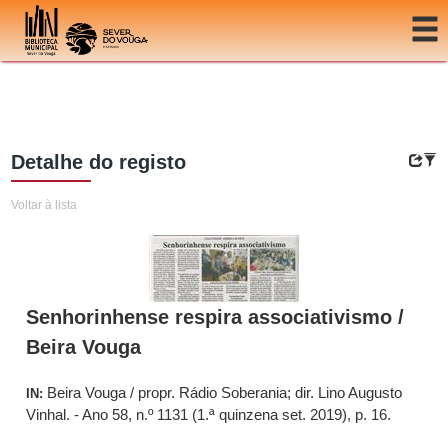
Ir para o conteúdo
Detalhe do registo
Voltar à lista
Senhorinhense respira associativismo /
Beira Vouga
Beira Vouga / propr. Rádio Soberania; dir. Lino Augusto
IN:
Vinhal. - Ano 58, n.º 1131 (1.ª quinzena set. 2019), p. 16.