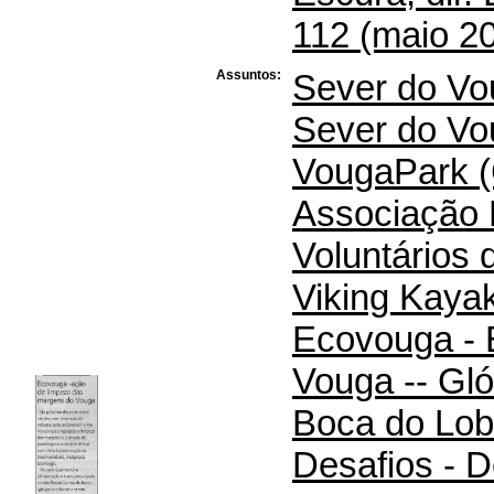
112 (maio 20
Assuntos:
Sever do Vo
Sever do Vo
VougaPark (
Associação 
Voluntários
Viking Kaya
Ecovouga - 
Vouga -- Gló
Boca do Lobo
Desafios - D