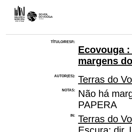
TÍTULO/RESP.:
Ecovouga :
margens do
AUTOR(ES):
Terras do V
NOTAS:
Não há marg
PAPERA
IN:
Terras do Vo
Escura; dir. 