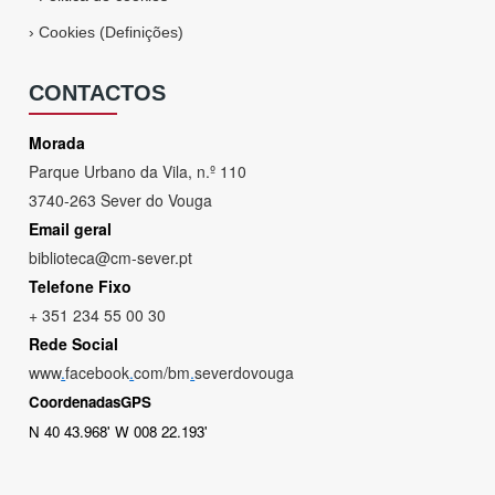
›
Cookies (Definições)
CONTACTOS
Morada
Parque Urbano da Vila, n.º 110
3740-263 Sever do Vouga
Email geral
biblioteca@cm-sever.pt
Telefone Fixo
+ 351 234 55 00 30
Rede Social
www
.
facebook
.
com/bm
.
severdovouga
CoordenadasGPS
N 40 43.968' W 008 22.193'