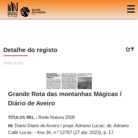
Ir para o conteúdo
Detalhe do registo
Voltar à lista
Grande Rota das montanhas Mágicas /
Diário de Aveiro
Rede Natura 2000
TÍTULOS REL.:
Diário Diário de Aveiro / propr. Adriano Lucas; dir. Adriano
IN:
Callé Lucas. - Ano 36, n.º 12767 (27 abr. 2023), p. 17.