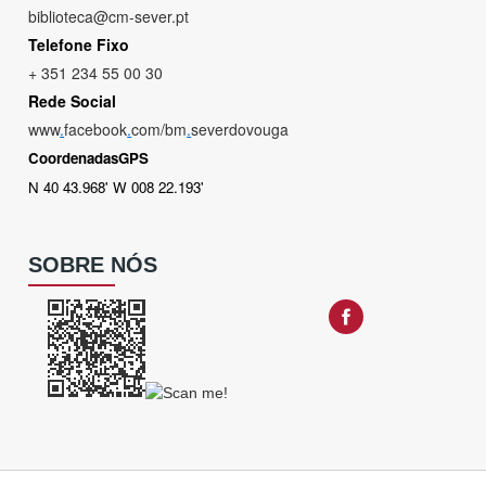
biblioteca@cm-sever.pt
Telefone Fixo
+ 351 234 55 00 30
Rede Social
www
.
facebook
.
com/bm
.
severdovouga
CoordenadasGPS
N 40 43.968' W 008 22.193'
SOBRE NÓS