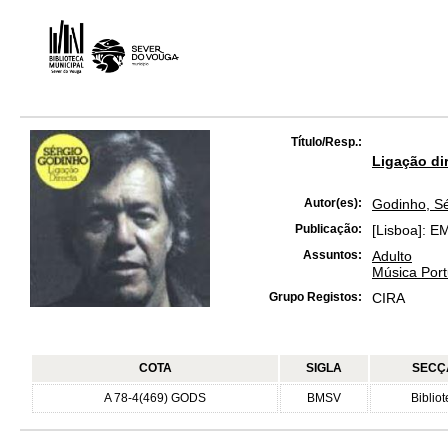
Título/Resp.:
Ligação di
Autor(es):
Godinho, Sé
Publicação:
[Lisboa]: E
Assuntos:
Adulto
Música Port
Grupo Registos:
CIRA
COTA
SIGLA
SECÇ
A 78-4(469) GODS
BMSV
Biblio