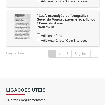
Adicionar à lista 'Com interesse'
"Luz", exposição de fotografia :
Sever do Vouga : patente ao público
/ Diário de Aveiro
NCB:
50770
Adicionar à lista
Adicionar à lista 'Com interesse'
Página 1 de 39
1
2
3
Seguinte
››
LIGAÇÕES ÚTEIS
›
Normas Regulamentares