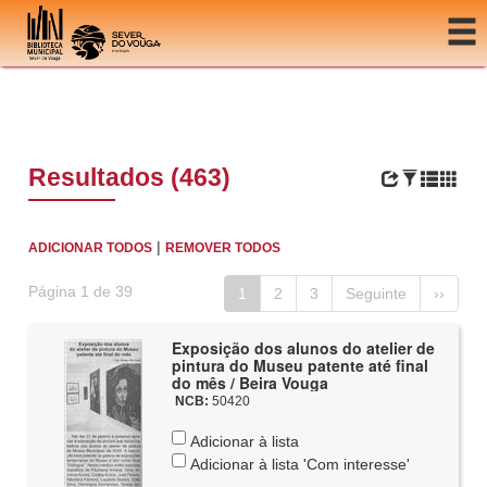
Ir para o conteúdo
Resultados (463)
|
ADICIONAR TODOS
REMOVER TODOS
Página 1 de 39
1
2
3
Seguinte
››
Exposição dos alunos do atelier de
pintura do Museu patente até final
do mês / Beira Vouga
NCB:
50420
Adicionar à lista
Adicionar à lista 'Com interesse'