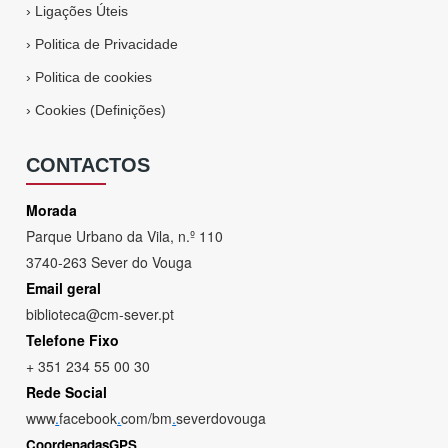
›
Ligações Úteis
›
Politica de Privacidade
›
Politica de cookies
›
Cookies (Definições)
CONTACTOS
Morada
Parque Urbano da Vila, n.º 110
3740-263 Sever do Vouga
Email geral
biblioteca@cm-sever.pt
Telefone Fixo
+ 351 234 55 00 30
Rede Social
www
.
facebook
.
com/bm
.
severdovouga
CoordenadasGPS