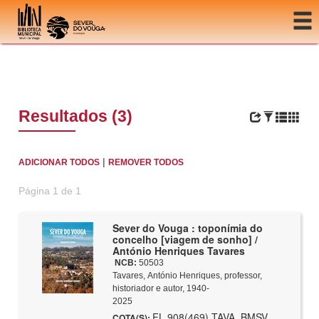
Ir para o conteúdo
Resultados (3)
|
ADICIONAR TODOS
REMOVER TODOS
Página 1 de 1
Sever do Vouga : toponímia do
concelho [viagem de sonho] /
António Henriques Tavares
NCB:
50503
Tavares, António Henriques, professor,
historiador e autor, 1940-
2025
FL 908(469) TAVA, BMSV,
COTA(S):