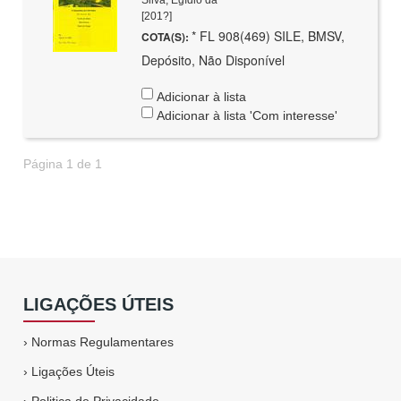
Silva, Egídio da
[201?]
* FL 908(469) SILE, BMSV,
COTA(S):
Depósito, Não Disponível
Adicionar à lista
Adicionar à lista 'Com interesse'
Página 1 de 1
LIGAÇÕES ÚTEIS
›
Normas Regulamentares
›
Ligações Úteis