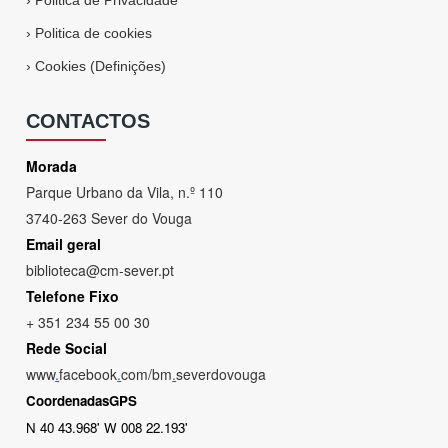
›
Politica de Privacidade
›
Politica de cookies
›
Cookies (Definições)
CONTACTOS
Morada
Parque Urbano da Vila, n.º 110
3740-263 Sever do Vouga
Email geral
biblioteca@cm-sever.pt
Telefone Fixo
+ 351 234 55 00 30
Rede Social
www
.
facebook
.
com/bm
.
severdovouga
CoordenadasGPS
N 40 43.968' W 008 22.193'