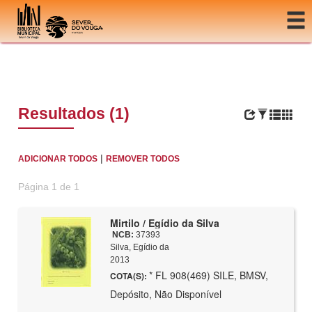
Ir para o conteúdo
Resultados (1)
|
ADICIONAR TODOS
REMOVER TODOS
Página 1 de 1
Mirtilo / Egídio da Silva
NCB:
37393
Silva, Egídio da
2013
* FL 908(469) SILE, BMSV,
COTA(S):
Depósito, Não Disponível