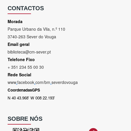
CONTACTOS
Morada
Parque Urbano da Vila, n.º 110
3740-263 Sever do Vouga
Email geral
biblioteca@cm-sever.pt
Telefone Fixo
+ 351 234 55 00 30
Rede Social
www
.
facebook
.
com/bm
.
severdovouga
CoordenadasGPS
N 40 43.968' W 008 22.193'
SOBRE NÓS